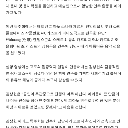
대 음대 및 동대학원을 졸업하고 예술인으로서 활발한 연주 활동을 이어
가고 있다.
이번 독주회에서는 베토벤 피아노 소나타 제31번 전악장을 비롯해 쇼팽
폴로네이즈 작품번호 40, 리스트가 피아노곡으로 편곡한 슈만의
Widmung (헌정), 멘델스존의 스케르초 풍의 카프리치오와 카프리치오
올림바단조, 리스트의 장송곡을 연주해 낭만시대의 아름다운 음악 선율
을 선보였다.
실황 영상에는 고도의 집중력과 열정이 만들어내는 김상헌의 감동적인
연주가 고스란히 담겼다. 영상은 함께 연주를 기획한 사회적기업 툴뮤직
의 유튜브 채널에 공개돼 누구나 감상할 수 있다.
김상헌은 “공연이 무관중으로 진행돼 너무 아쉽다. 아쉬움이 큰 만큼이
나 더욱 진심을 담아 연주에 임했다. 제 피아노 연주로 하여금 많은 분이
희망과 위로를 얻었으면 좋겠다”고 마음을 전했다.
김상헌 피아노 독주회는 연주회 담당자가 코로나 확진자와 접촉으로 인
해 추가 감염 발생을 우려해 공연 당일 급히 무관중 공연으로 전환됐다.