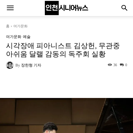
홈
여가문화
여가문화
예술
시각장애 피아니스트 김상헌, 무관중
아쉬움 달랠 감동의 독주회 실황
By
장한형 기자
36
0
Naver
Facebook
Twitter
L