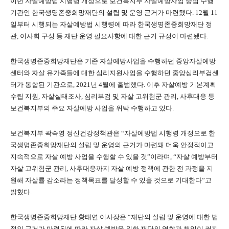
이번 자살예방법 시행령 개정으로 보건복지부 자살예방사업 중점 수행
기관인 한국생명존중희망재단의 설립 및 운영 근거가 마련됐다. 12월 11
일부터 시행되는 자살예방법 시행령에 따라 한국생명존중희망재단 정
관, 이사회 구성 등 재단 운영 필요사항에 대한 근거 규정이 마련됐다.
한국생명존중희망재단은 기존 자살예방사업을 수행하던 중앙자살예방
센터와 자살 유가족들에 대한 심리지원사업을 수행하던 중앙심리부검센
터가 통합된 기관으로, 2021년 4월에 출범했다. 이후 자살예방 기본계획
수립 지원, 자살실태조사, 심리부검 및 자살 고위험군 관리, 사후대응 등
보건복지부의 주요 자살예방 사업을 위탁 수행하고 있다.
보건복지부 곽숙영 정신건강정책관은 “자살예방법 시행령 개정으로 한
국생명존중희망재단의 설립 및 운영의 근거가 마련돼 더욱 안정적이고
지속적으로 자살 예방 사업을 수행할 수 있을 것”이라며, “자살 예방부터
자살 고위험군 관리, 사후대응까지 자살 예방 정책에 관한 전 과정을 지
원해 자살률 감소라는 정책목표를 달성할 수 있을 것으로 기대한다”고
밝혔다.
한국생명존중희망재단 황태연 이사장은 “재단의 설립 및 운영에 대한 법
적인 근거가 마련됨에 따라 자살 예방을 위한 재단의 역할과 책임이 커지