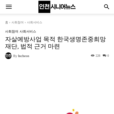
홈
사회참여
사회서비스
사회참여
사회서비스
자살예방사업 목적 한국생명존중희망
재단, 법적 근거 마련
By
Incheon
228
0
Naver
Facebook
Twitter
L