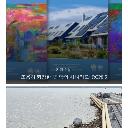
기자수첩
조용히 퇴장한 ‘최악의 시나리오’ RCP8.5