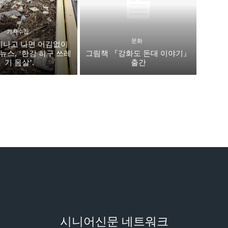
기자수첩
문화
지나고 나면 어김없이
뉴스, ‘한강 하구 쓰레
그림책 『강화도 돈대 이야기』
기 몸살’.
출간
시니어신문 네트워크