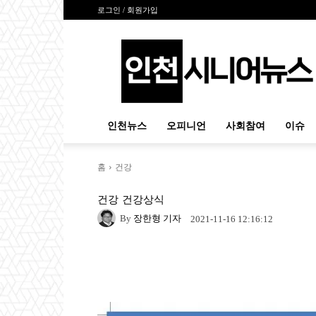
로그인 / 회원가입
인
천
시
니
어
뉴
인천뉴스
오피니언
사회참여
이슈
스
홈
건강
건강
건강상식
By
장한형 기자
2021-11-16 12:16:12
Naver
Facebook
Tw