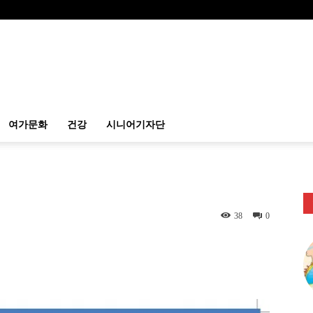
여가문화
건강
시니어기자단
38
0
itter
Linkedin
출력