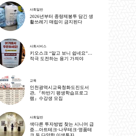
사회일반
2026년부터 종량제봉투 담긴 생
활쓰레기 매립이 금지된다
사회서비스
키오스크 “알고 보니 쉽네요”…
적극 도전하는 용기 가져야
교육
인천광역시교육청화도진도서
관, 『하반기 평생학습프로그
램』수강생 모집
사회일반
색다른 투자방법 찾는 시니어 급
증…아트테크·나무테크·명품테
크 등 다양한 이색투자