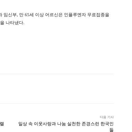
와 임신부, 만 65세 이상 어르신은 인플루엔자 무료접종을
률을 나타냈다.
ook
Twitter
Linkedin
출력
다음 기사
달랠
일상 속 이웃사랑과 나눔 실천한 존경스런 한국인
들