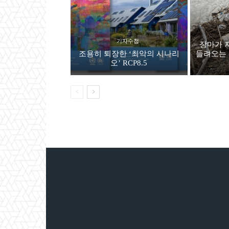
기자수첩
장마가 
조용히 퇴장한 ‘최악의 시나리
들려오는 
오’ RCP8.5