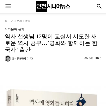
홈
여가문화
문화
여가문화
문화
역사 선생님 12명이 교실서 시도한 새
로운 역사 공부…’영화와 함께하는 한
국사’ 출간
By
장한형 기자
308
0
Naver
Facebook
Twitter
L