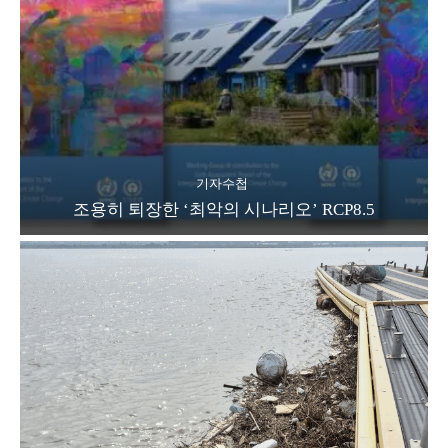
기자수첩
조용히 퇴장한 ‘최악의 시나리오’ RCP8.5