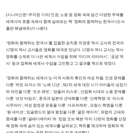
[시니어신문=주지영 기자] 인권, 노동 등 영화 속에 담긴 다양한 주제를
세계사의 흐름 속에서 함께 살펴보는 책 ‘영화와 함께하는 한국사’(도서
출판 해냄에듀)가 나왔다.
‘영화와 함께하는 한국사’를 집필한 송치중·차경호 역사 교사와 전국의
12명의 역사 교사들은 영화를 매개로 만났다. 12명의 역사 교사는 역사
영화를 소재로 더 나은 세계사 수업을 위해 ‘미디어 리터러시’, ‘공공 역
사’ 등과 접목해 세계사 수업을 고민했고 그 결과를 책으로 엮었다.
‘영화와 함께하는 세계사’는 미국 사회의 흑인과 여성 차별, 인권 문제를
다룬 ‘히든 피겨스’와 ‘노예 12년’, 제2차 세계 대전 시기 아이들의 성장기
와 의인을 다룬 ‘조조 래빗’, ‘쉰들러 리스트’, 산업화 시대의 노동 문제를
다룬 ‘모던 타임즈’, 중국과 일본의 근대화를 다룬 ‘신해혁명’과 ‘라스트
사무라이’, 여성 참정권 운동을 다룬 ‘서프러제트’, 프랑스 혁명을 다룬
‘원 네이션’, 잉글랜드의 절대 왕정을 다룬 ‘골든 에이지’, 유럽의 고대와
중세를 다룬 ‘글래디에이터’와 ‘킹덤 오브 헤븐’까지 12편의 영화를 선정
해 영화 속에 숨어 있는 세계사를 살펴보고, 팩트를 체크하며 영화와 역
사의 배경이 되는 곳을 찾아다닐 수 있게 구성했다.