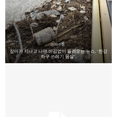
기자수첩
장마가 지나고 나면 어김없이 들려오는 뉴스, ‘한강
하구 쓰레기 몸살’.