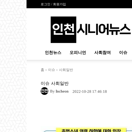
로그인 / 회원가입
인
천
시
니
어
뉴
인천뉴스
오피니언
사회참여
이슈
스
홈
이슈
사회일반
이슈
사회일반
By
Incheon
2022-10-28 17:46:18
Naver
Facebook
Tw