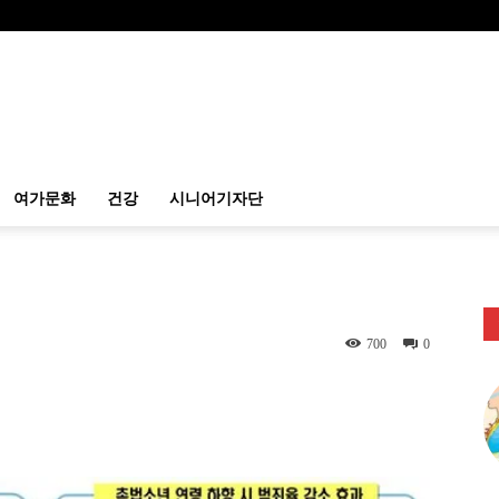
여가문화
건강
시니어기자단
700
0
itter
Linkedin
출력