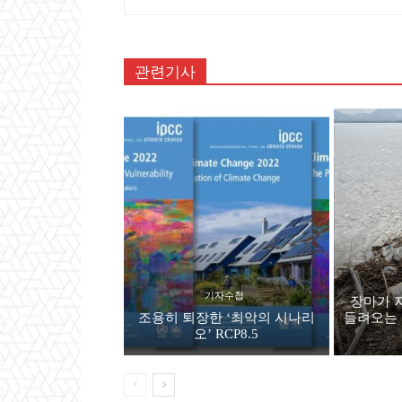
관련기사
기자수첩
장마가 
조용히 퇴장한 ‘최악의 시나리
들려오는 
오’ RCP8.5