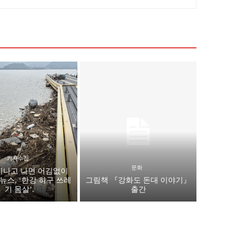
기자수첩
문화
지나고 나면 어김없이
뉴스, ‘한강 하구 쓰레
그림책 『강화도 돈대 이야기』
기 몸살’.
출간