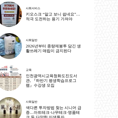
사회서비스
키오스크 “알고 보니 쉽네요”…
적극 도전하는 용기 가져야
사회일반
2026년부터 종량제봉투 담긴 생
활쓰레기 매립이 금지된다
교육
인천광역시교육청화도진도서
관, 『하반기 평생학습프로그
램』수강생 모집
사회일반
색다른 투자방법 찾는 시니어 급
증…아트테크·나무테크·명품테
크 등 다양한 이색투자