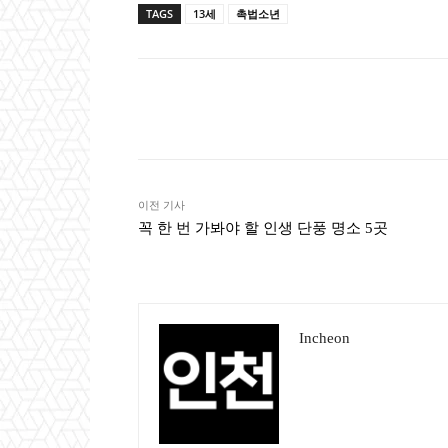
TAGS
13세
촉법소년
Naver
Faceb
공유
이전 기사
꼭 한 번 가봐야 할 인생 단풍 명소 5곳
Incheon