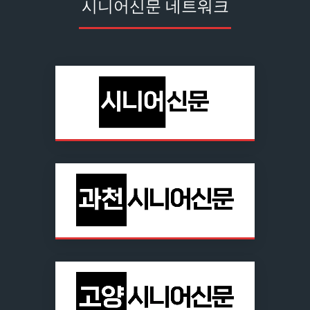
시니어신문 네트워크