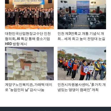
대한민국산업현장교수단 인천
인천 제3연륙교 개통 기념식 개
협의회, AI 특강 통해 중소기업
최… 세계 최고 높이 전망대 눈길
HRD 방향 제시
계양구노인복지관, 가래떡 데이
인천시자원봉사센터, ‘多가치 개
로 ‘농업인의 날’ 감사 나눔
념있는 댕댕이 캠페인’ 개최