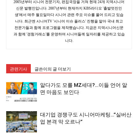
2005년부터 시니어 전문기자, 편집국장을 거쳐 현재 24개 지역시니어
신문 발행인입니다. 2007년부터 현재까지 KBS라디오 '출발멋진인
생'에서 매주 월요일마다 시니어 관련 주요 이슈를 풀어 드리고 있습
니다. 최근엔 시니어TV '시니어 이슈 플러스' 진행을 맡아 국내 최고
전문가들과 함께 프로그램을 제작했습니다. 지금은 지역시니어신문
과 함께 '경험거래소'를 운영하며 시니어들께 일자리를 제공하고 있습
니다.
관련기사
글쓴이의 글 더보기
알다가도 모를 MZ세대?…이들 언어 알
면 마음도 보인다
대기업 경쟁구도 시니어마케팅…”실버산
업 본격 막 오르나”