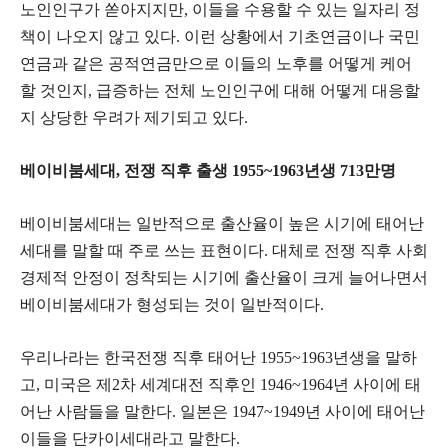
노인인구가 쏟아지지만, 이들을 수용할 수 있는 일자리 정
책이 나오지 않고 있다. 이런 상황에서 기초연금이나 국민
연금과 같은 공적연금만으로 이들의 노후를 어떻게 케어
할 것인지, 급증하는 전체 노인인구에 대해 어떻게 대응할
지 상당한 우려가 제기되고 있다.
베이비붐세대, 전쟁 직후 출생 1955~1963년생 713만명
베이비붐세대는 일반적으로 출산율이 높은 시기에 태어난
세대를 말할 때 주로 쓰는 표현이다. 대체로 전쟁 직후 사회
경제적 안정이 정착되는 시기에 출산율이 크게 늘어나면서
베이비붐세대가 형성되는 것이 일반적이다.
우리나라는 한국전쟁 직후 태어난 1955~1963년생을 말하
고, 미국은 제2차 세계대전 직후인 1946~1964년 사이에 태
어난 사람들을 말한다. 일본은 1947~1949년 사이에 태어난
이들을 단카이세대라고 말한다.