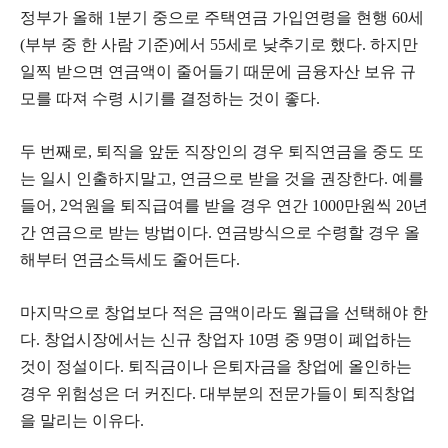
정부가 올해 1분기 중으로 주택연금 가입연령을 현행 60세
(부부 중 한 사람 기준)에서 55세로 낮추기로 했다. 하지만
일찍 받으면 연금액이 줄어들기 때문에 금융자산 보유 규
모를 따져 수령 시기를 결정하는 것이 좋다.
두 번째로, 퇴직을 앞둔 직장인의 경우 퇴직연금을 중도 또
는 일시 인출하지말고, 연금으로 받을 것을 권장한다. 예를
들어, 2억원을 퇴직급여를 받을 경우 연간 1000만원씩 20년
간 연금으로 받는 방법이다. 연금방식으로 수령할 경우 올
해부터 연금소득세도 줄어든다.
마지막으로 창업보다 적은 금액이라도 월급을 선택해야 한
다. 창업시장에서는 신규 창업자 10명 중 9명이 폐업하는
것이 정설이다. 퇴직금이나 은퇴자금을 창업에 올인하는
경우 위험성은 더 커진다. 대부분의 전문가들이 퇴직창업
을 말리는 이유다.