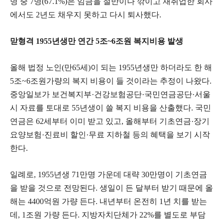
명 중 7명(67.1%)은 임금을 절반이나 깎이고 재취업한 회사
에서도 2년도 채우지 못하고 다시 퇴사했다.
맏형격 1955년생만 연간 5조~6조원 복지비용 발생
올해 법정 노인(만65세)이 되는 1955년생만 하더라도 한 해
5조~6조원가량의 복지 비용이 들 것이라는 추정이 나왔다.
중앙일보가 보건복지부·건강보험공단·국민연금공단·서울
시 자료를 토대로 55년생이 쓸 복지 비용을 산출했다. 국민
연금은 62세부터 이미 받고 있고, 올해부터 기초연금·장기
요양보험·진료비 할인·무료 지하철 등의 혜택을 보기 시작
한다.
일례로, 1955년생 71만명 가운데 대략 30만명이 기초연금
을 받을 것으로 전망된다. 생일이 든 달부터 받기 때문에 올
해는 4400억원 가량 든다. 내년부터 온전히 1년 치를 받는
데, 1조원 가량 든다. 지방자치단체가 22%를 별도로 부담