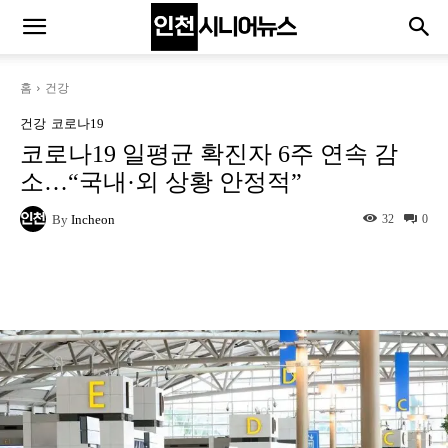
홈
건강
건강
코로나19
코로나19 일평균 확진자 6주 연속 감
소…“국내·외 상황 안정적”
By
Incheon
32
0
Naver
Facebook
Twitter
L