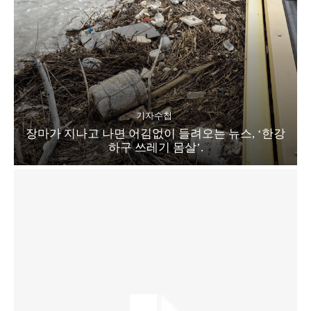
기자수첩
장마가 지나고 나면 어김없이 들려오는 뉴스, ‘한강
하구 쓰레기 몸살’.