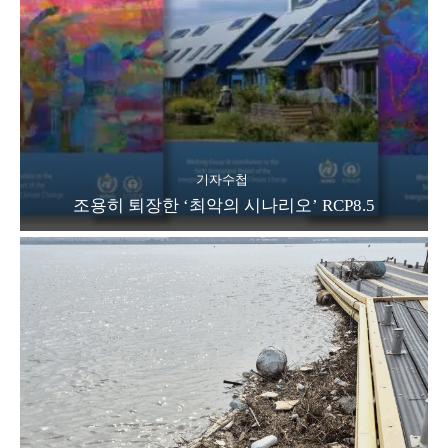
기자수첩
조용히 퇴장한 ‘최악의 시나리오’ RCP8.5