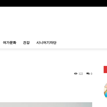
여가문화
건강
시니어기자단
122
0
itter
Linkedin
출력