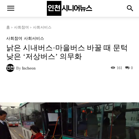
홈
사회참여
사회서비스
사회참여
사회서비스
낡은 시내버스·마을버스 바꿀 때 문턱
낮은 ‘저상버스’ 의무화
By
Incheon
161
0
Naver
Facebook
Twitter
L