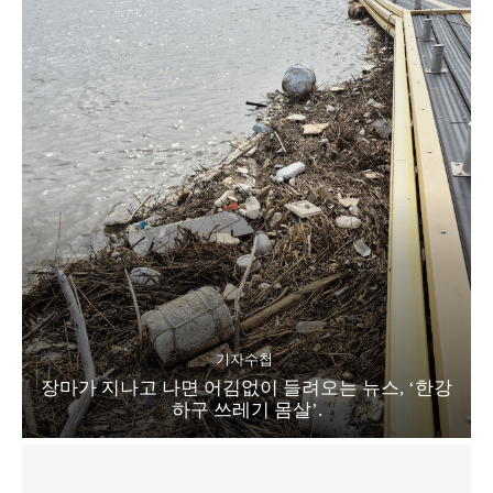
기자수첩
장마가 지나고 나면 어김없이 들려오는 뉴스, ‘한강
하구 쓰레기 몸살’.