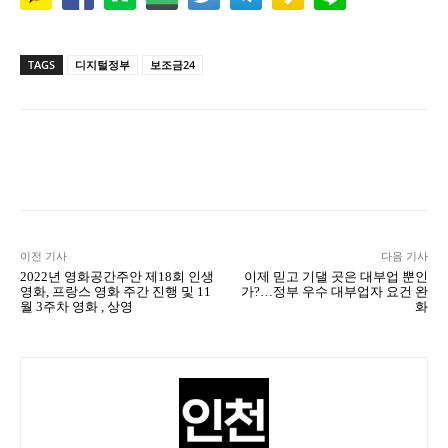
TAGS
디지털정부
보조금24
Naver
Facebook
Twitter
L
이전 기사
다음 기사
2022년 영화공간주안 제18회 인생
이제 믿고 기댈 곳은 대부업 뿐인
영화, 프랑스 영화 주간 진행 및 11
가?…정부 우수 대부업자 요건 완
월 3주차 영화 , 상영
화