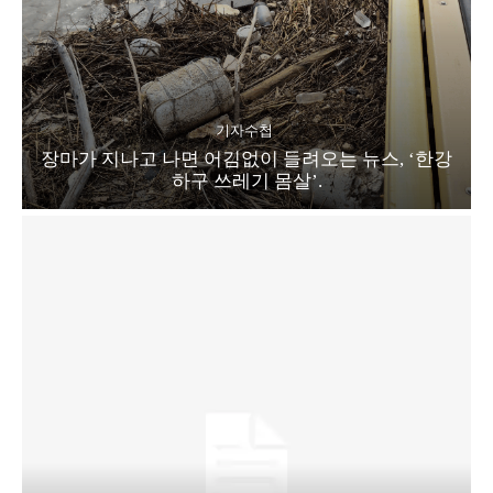
기자수첩
장마가 지나고 나면 어김없이 들려오는 뉴스, ‘한강
하구 쓰레기 몸살’.