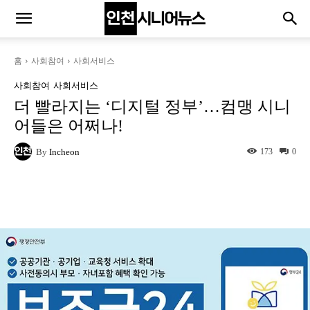
홈
사회참여
사회서비스
사회참여
사회서비스
더 빨라지는 ‘디지털 정부’…컴맹 시니
어들은 어쩌나!
By
Incheon
173
0
Naver
Facebook
Twitter
L