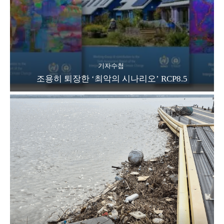
기자수첩
조용히 퇴장한 ‘최악의 시나리오’ RCP8.5