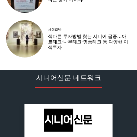
사회일반
색다른 투자방법 찾는 시니어 급증…아
트테크·나무테크·명품테크 등 다양한 이
색투자
시니어신문 네트워크