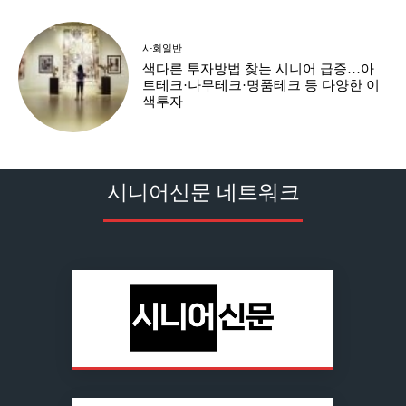
사회일반
색다른 투자방법 찾는 시니어 급증…아
트테크·나무테크·명품테크 등 다양한 이
색투자
시니어신문 네트워크