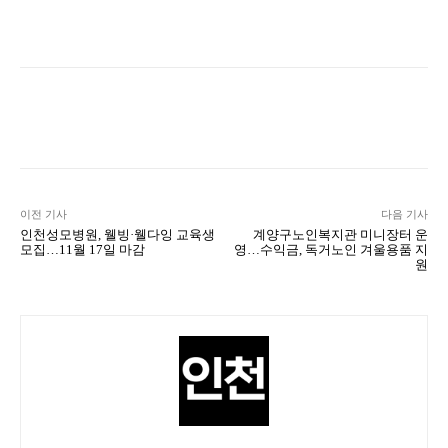
Naver
Facebook
Twitter
L
이전 기사
다음 기사
인천성모병원, 웰빙·웰다잉 교육생
계양구노인복지관 미니장터 운
모집…11월 17일 마감
영…수익금, 독거노인 겨울용품 지
원