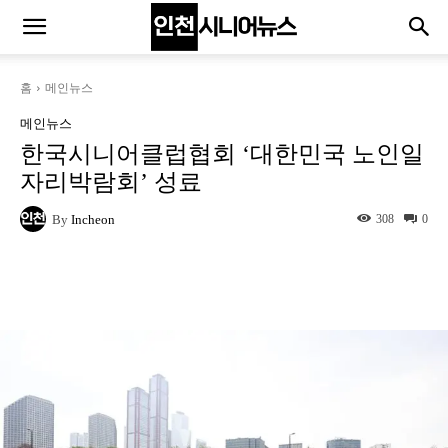
홈
메인뉴스
메인뉴스
한국시니어클럽협회 ‘대한민국 노인일
자리박람회’ 성료
By
Incheon
308
0
Naver
Facebook
Twitter
L