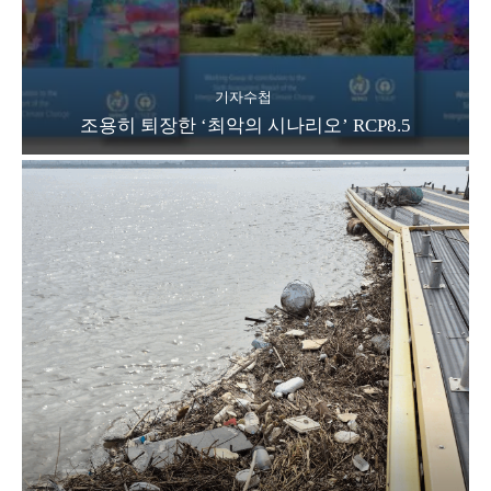
기자수첩
조용히 퇴장한 ‘최악의 시나리오’ RCP8.5