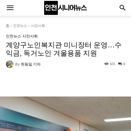
홈
인천뉴스
시민사회
인천뉴스
시민사회
계양구노인복지관 미니장터 운영…수
익금, 독거노인 겨울용품 지원
By
최동일 기자
635
0
Naver
Facebook
Twitter
L