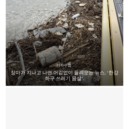
기자수첩
장마가 지나고 나면 어김없이 들려오는 뉴스, ‘한강
하구 쓰레기 몸살’.