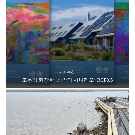
기자수첩
조용히 퇴장한 ‘최악의 시나리오’ RCP8.5