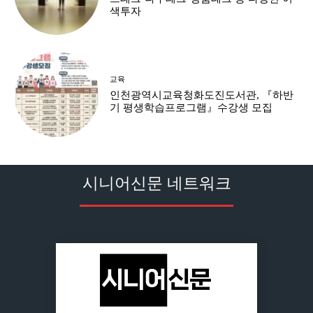
색투자
교육
인천광역시교육청화도진도서관, 『하반
기 평생학습프로그램』수강생 모집
시니어신문 네트워크