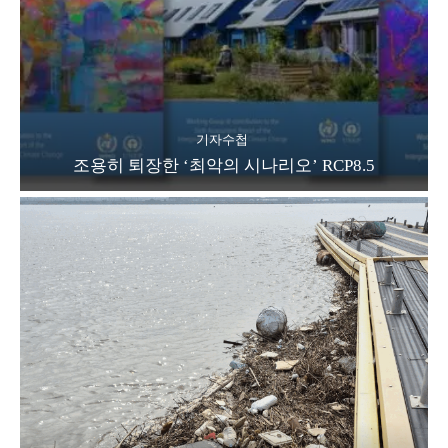
기자수첩
조용히 퇴장한 ‘최악의 시나리오’ RCP8.5