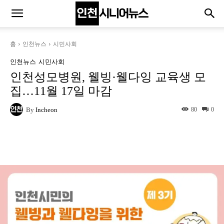
홈
인천뉴스
시민사회
인천뉴스
시민사회
인천성모병원, 웰빙·웰다잉 교육생 모
집…11월 17일 마감
By
Incheon
80
0
Naver
Facebook
Twitter
L