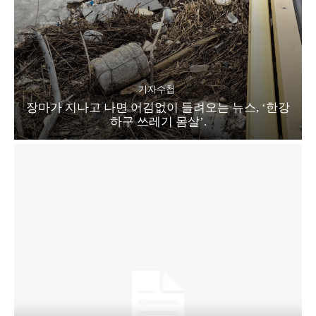
기자수첩
장마가 지나고 나면 어김없이 들려오는 뉴스, ‘한강
하구 쓰레기 몸살’.