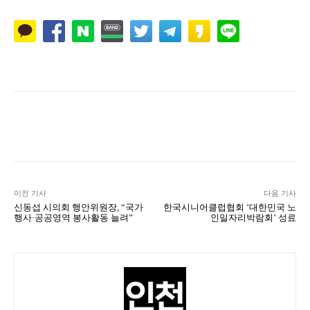
Naver
Facebook
Twitter
L
이전 기사
다음 기사
신동섭 시의회 행안위원장, “국가
한국시니어클럽협회 ‘대한민국 노
행사·공공영역 봉사활동 늘려”
인일자리박람회’ 성료