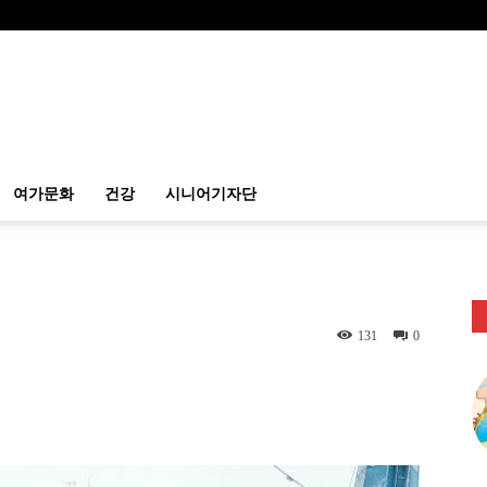
여가문화
건강
시니어기자단
131
0
itter
Linkedin
출력