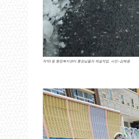
작적1동 행정복지센터 통장님들의 제설작업. 사진=김해용