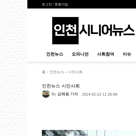
로그인 / 회원가입
인
천
시
니
어
뉴
인천뉴스
오피니언
사회참여
이슈
스
홈
인천뉴스
시민사회
인천뉴스
시민사회
By
김해용 기자
2024-02-22 12:26:06
Naver
Facebook
Tw