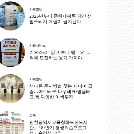
사회일반
2026년부터 종량제봉투 담긴 생
활쓰레기 매립이 금지된다
사회서비스
키오스크 “알고 보니 쉽네요”…
적극 도전하는 용기 가져야
사회일반
색다른 투자방법 찾는 시니어 급
증…아트테크·나무테크·명품테
크 등 다양한 이색투자
교육
인천광역시교육청화도진도서
관, 『하반기 평생학습프로그
램』수강생 모집