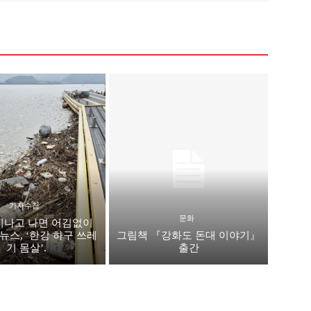
기자수첩
문화
지나고 나면 어김없이
뉴스, ‘한강 하구 쓰레
그림책 『강화도 돈대 이야기』
기 몸살’.
출간