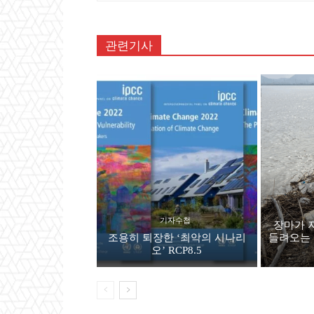
관련기사
기자수첩
장마가 
조용히 퇴장한 ‘최악의 시나리
들려오는 
오’ RCP8.5