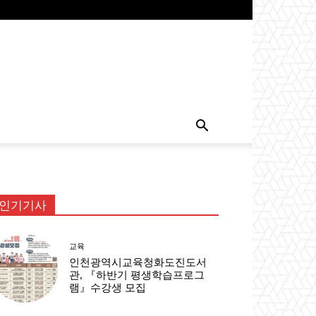
인기기사
교육
인천광역시교육청화도진도서
관, 『하반기 평생학습프로그
램』수강생 모집