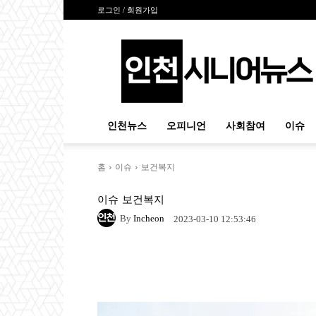
로그인 / 회원가입
인
천
시
니
어
뉴
인천뉴스
오피니언
사회참여
이슈
스
홈
이슈
보건복지
이슈
보건복지
By
Incheon
2023-03-10 12:53:46
Naver
Facebook
Tw