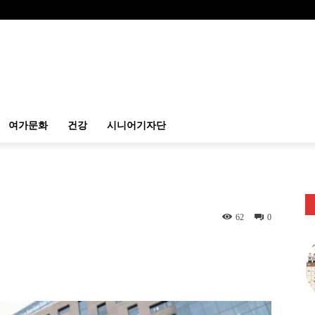
여가문화
건강
시니어기자단
62
0
itter
Linkedin
출력