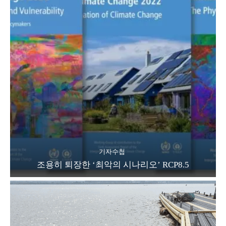
기자수첩
조용히 퇴장한 ‘최악의 시나리오’ RCP8.5