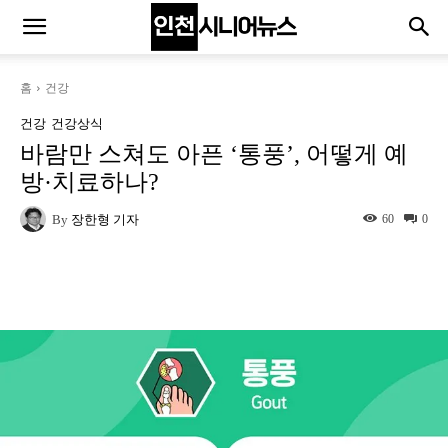
홈
건강
건강
건강상식
바람만 스쳐도 아픈 ‘통풍’, 어떻게 예
방·치료하나?
By
장한형 기자
60
0
Naver
Facebook
Twitter
L