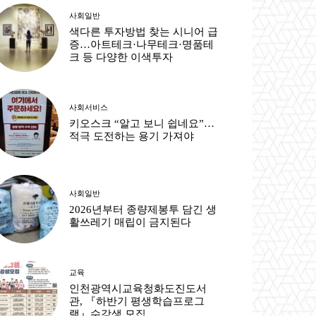
사회일반
색다른 투자방법 찾는 시니어 급
증…아트테크·나무테크·명품테
크 등 다양한 이색투자
사회서비스
키오스크 “알고 보니 쉽네요”…
적극 도전하는 용기 가져야
사회일반
2026년부터 종량제봉투 담긴 생
활쓰레기 매립이 금지된다
교육
인천광역시교육청화도진도서
관, 『하반기 평생학습프로그
램』수강생 모집