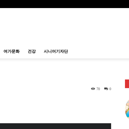
여가문화
건강
시니어기자단
70
0
itter
Linkedin
출력