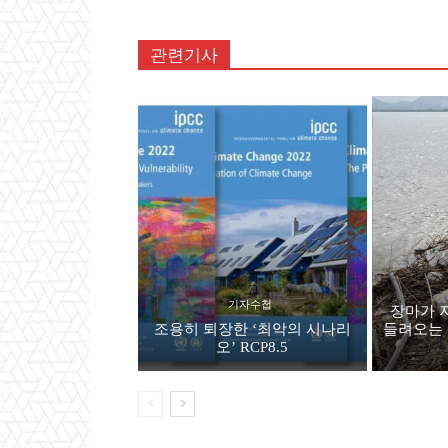
관련기사
기자수첩
장마가 
조용히 퇴장한 ‘최악의 시나리
들려오는 
오’ RCP8.5