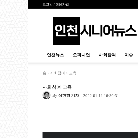
로그인 / 회원가입
인
천
시
니
어
뉴
인천뉴스
오피니언
사회참여
이슈
스
홈
사회참여
교육
사회참여
교육
By
장한형 기자
2022-01-11 16:30:31
Naver
Facebook
Tw