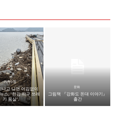
기자수첩
문화
지나고 나면 어김없이
뉴스, ‘한강 하구 쓰레
그림책 『강화도 돈대 이야기』
기 몸살’.
출간