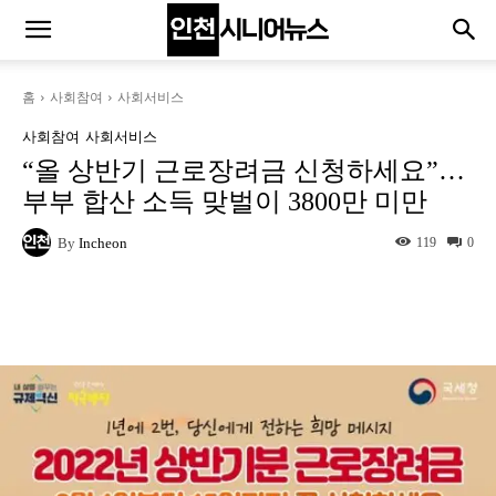
홈
사회참여
사회서비스
사회참여
사회서비스
“올 상반기 근로장려금 신청하세요”…
부부 합산 소득 맞벌이 3800만 미만
By
Incheon
119
0
Naver
Facebook
Twitter
L