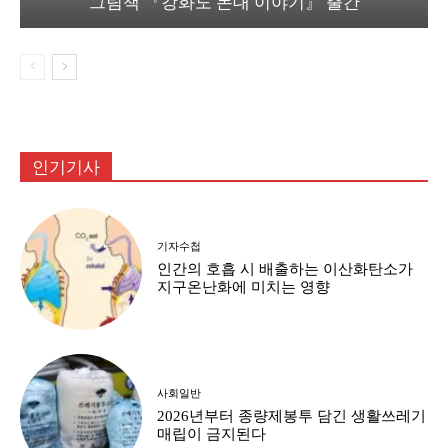
그림책 『강화도 돈대 이야기』 출간
인기기사
기자수첩
인간의 호흡 시 배출하는 이산화탄소가
지구온난화에 미치는 영향
사회일반
2026년부터 종량제봉투 담긴 생활쓰레기
매립이 금지된다