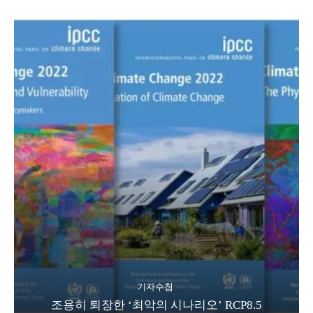
기자수첩
조용히 퇴장한 ‘최악의 시나리오’ RCP8.5