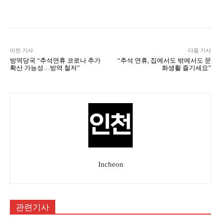
Naver
Facebook
Twitter
L
이전 기사
다음 기사
방역당국 “추석연휴 코로나 추가
“추석 연휴, 집에서도 밖에서도 문
확산 가능성…방역 철저”
화생활 즐기세요”
Incheon
관련기사