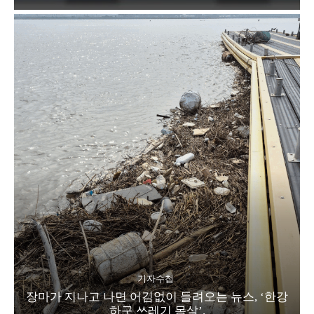
기자수첩
장마가 지나고 나면 어김없이 들려오는 뉴스, ‘한강
하구 쓰레기 몸살’.