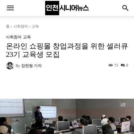
홈
사회참여
교육
사회참여
교육
온라인 쇼핑몰 창업과정을 위한 셀러큐
23기 교육생 모집
By
장한형 기자
73
0
Naver
Facebook
Twitter
L