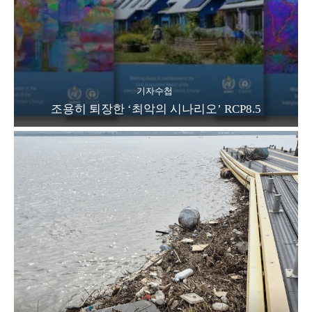
기자수첩
조용히 퇴장한 ‘최악의 시나리오’ RCP8.5