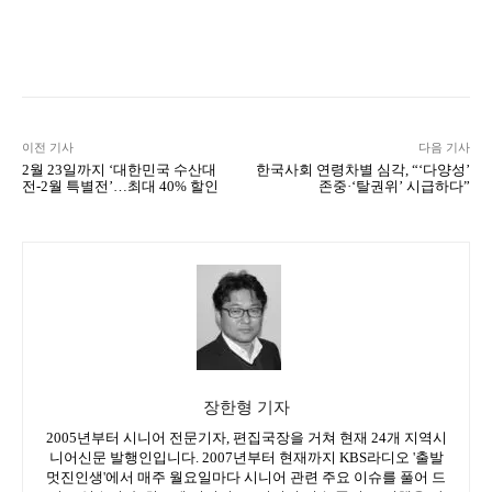
Naver
Facebook
Twitter
L
이전 기사
다음 기사
2월 23일까지 ‘대한민국 수산대
한국사회 연령차별 심각, “‘다양성’
전-2월 특별전’…최대 40% 할인
존중·‘탈권위’ 시급하다”
장한형 기자
2005년부터 시니어 전문기자, 편집국장을 거쳐 현재 24개 지역시
니어신문 발행인입니다. 2007년부터 현재까지 KBS라디오 '출발
멋진인생'에서 매주 월요일마다 시니어 관련 주요 이슈를 풀어 드