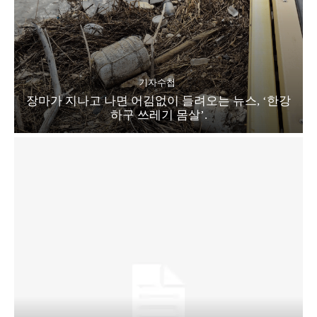
기자수첩
장마가 지나고 나면 어김없이 들려오는 뉴스, ‘한강
하구 쓰레기 몸살’.