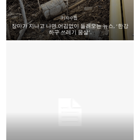
기자수첩
장마가 지나고 나면 어김없이 들려오는 뉴스, ‘한강
하구 쓰레기 몸살’.