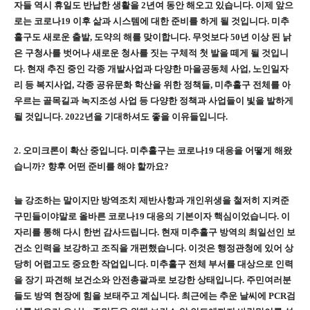
자들 역시 휴일도 반납한 생활을
2
년여 동안 해오고 있습니다
.
이제 앞으
로는 코로나
19
이후 삶과 시스템에 대한 준비를 하게 될 것입니다
.
미추
홀구도 새로운 출발
,
도약의 해를 맞이합니다
.
무엇보다
50
년 이상 된 낡
은 구청사를 벗어나 새로운 청사를 짓는 구체적 첫 발을 떼게 될 것입니
다
.
현재 추진 중인 각종 개발사업과 다양한 마을공동체 사업
,
노인일자
리 등 복지사업
,
각종 공유문화 학산을 위한 정책들
,
미추홀구 전체를 아
우르는 골목길과 녹지조성 사업 등 다양한 정책과 사업들이 빛을 발하게
될 것입니다
.
2022
년을 기대하셔도 좋을 이유들입니다
.
2.
오미크론이 확산 중입니다
.
미추홀구는 코로나
19
대응을 어떻게 해왔
습니까
?
향후 어떤 준비를 해야 할까요
?
늘 강조하는 말이지만 방역조치 제반사항과 개인위생을 철저히 지켜준
구민들이야말로 올바른 코로나
19
대응의 기본이자 핵심이었습니다
.
이
자리를 통해 다시 한번 감사드립니다
.
현재 미추홀구 방역의 최일선인 보
건소 인력을 보강하고 조직을 개편했습니다
.
이것은 행정관청에 있어 상
당히 어렵고도 중요한 작업입니다
.
미추홀구 전체 부서를 대상으로 인력
을 장기 파견해 보건소와 안전총괄과로 보강한 상태입니다
.
주민여러분
들도 방역 현장에 힘을 보태주고 계십니다
.
최근에는 추운 날씨에
PCR
검