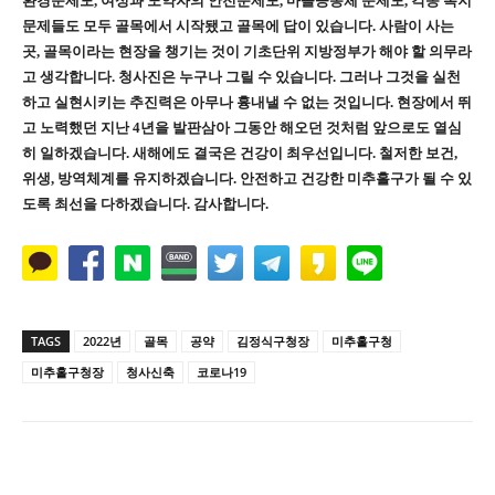
환경문제도
,
여성과 노약자의 안전문제도
,
마을공동체 문제도
,
각종 복지
문제들도 모두 골목에서 시작됐고 골목에 답이 있습니다
.
사람이 사는
곳
,
골목이라는 현장을 챙기는 것이 기초단위 지방정부가 해야 할 의무라
고 생각합니다
.
청사진은 누구나 그릴 수 있습니다
.
그러나 그것을 실천
하고 실현시키는 추진력은 아무나 흉내낼 수 없는 것입니다
.
현장에서 뛰
고 노력했던 지난
4
년을 발판삼아 그동안 해오던 것처럼 앞으로도 열심
히 일하겠습니다
.
새해에도 결국은 건강이 최우선입니다
.
철저한 보건
,
위생
,
방역체계를 유지하겠습니다
.
안전하고 건강한 미추홀구가 될 수 있
도록 최선을 다하겠습니다
.
감사합니다
.
TAGS
2022년
골목
공약
김정식구청장
미추홀구청
미추홀구청장
청사신축
코로나19
Naver
Facebook
Twitter
L