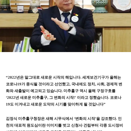
“2022
년은 말그대로 새로운 시작의 해입니다
.
세계보건기구가 올해는
코로나
19
가 종식될 것이라고 선언했고
,
국내에도 정치
,
사회
,
경제적 변
화와 새출발이 예고되고 있습니다
.
미추홀구 역시 올해 구정구호를
‘2022
년 새로운 미추홀구
,
그 변화의 시작
!’
이라고 정했습니다
.
코로나
19
도 이겨내고 새로운 도약의 시기를 맞이하게 될 것입니다
”
김정식 미추홀구청장은 새해 시무식에서
‘
변화의 시작
’
을 강조했다
.
인
천의 대표적 원도심이란 이미지를 벗고 신청사 건립부터 각종 도시정비