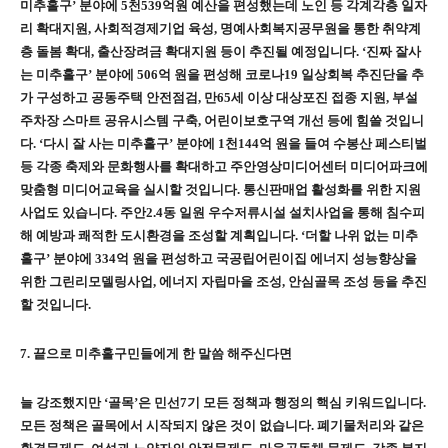
미추홀구
’
분야에
5
천
539
억원 예산을 편성했는데 노인 등 각계각층
일자
리 확대지원
,
사회적경제기업 육성
,
명예사회복지공무원을 통한 취약계
층 돌봄 확대
,
출산장려금 확대지원 등이 추진될 예정입니다
.
‘
진짜 잘사
는 미추홀구
’
분야에
506
억 원을 편성해 코로나
19
일상회복 추진단을 추
가 구성하고 공동주택 안전점검
,
만
65
세 이상 대상포진 접종 지원
,
부설
주차장 스마트 공유시스템 구축
,
어린이보호구역 개선 등에 힘쓸 것입니
다
.
‘
다시 잘 사는 미추홀구
’
분야에
1
천
144
억 원을 들여 수봉산 페스티벌
등 각종 축제와 문화행사를 확대하고 주안영상미디어센터 미디어파크에
맞춤형 미디어교육을 실시할 것입니다
.
통신판매업 활성화를 위한 지원
사업도 있습니다
.
주안
2.4
동 일원 우수저류시설 설치사업을 통해 침수피
해 예방과 쾌적한 도시환경을 조성할 계획입니다
.
‘
더할 나위 없는 미추
홀구
’
분야에
334
억 원을 편성하고 국공립어린이집 에너지 성능향상을
위한 그린리모델링사업
,
에너지 자립마을 조성
,
안심골목 조성 등을 추진
할 것입니다
.
7.
끝으로 미추홀구민들에게 한 말씀 해주신다면
늘 강조했지만
‘
골목
’
은 민선
7
기 모든 정책과 행정의 핵심 키워드입니다
.
모든 정책은 골목에서 시작되지 않은 것이 없습니다
.
폐기물처리와 같은