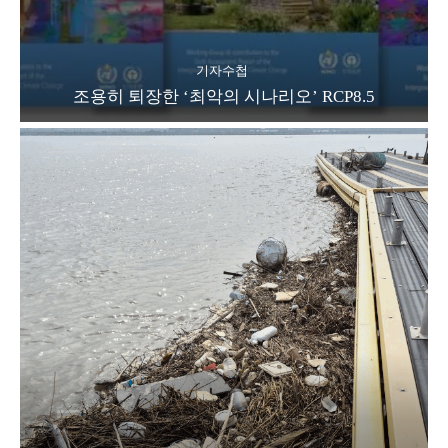
기자수첩
조용히 퇴장한 ‘최악의 시나리오’ RCP8.5