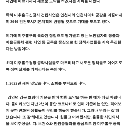
사업에 이르기까지 새로운 도약을 하겠다는 계획을 내놨다
.
특히 미추홀구신청사 건립사업은 인천시와 인천시의회 공감을 이끌어내
며
2040
인천도시기본계획에 반영될 것으로 기대를 모으고 있다
.
여기에 미추홀구의 특화된 장점으로 평가받고 있는 노인일자리 창출과
마을공동체 관련 사업 등 골목을 중심으로 한 정책사업들을 계속 추진한
다는 방침이다
.
초대 미추홀구청장 공약사업들도 마무리하고 새로운 정책들로 이어지도
록 정책 설계를 가져간다는 복안이다
.
1. 2022
년 새해 맞았습니다
.
소회를 부탁드립니다
.
임인년 검은 호랑이 기운을 받아 힘찬 도약을 하는 한 해가 되길 바랍니
다
.
돌이켜보면 지난
2
년여 동안 코로나
19
로 인해 기존에는 없던
,
겪어보
지 못한 변화된 생활들이 우리를 힘들게 했습니다
.
그러나 우리는 잘 해
냈습니다
.
또 잘 해내고 있습니다
.
힘들고 어려웠지만
,
훌륭한 시민의식
을 보여주셨습니다
.
보건소와 안전총괄과를 중심으로 한 미추홀구 공직