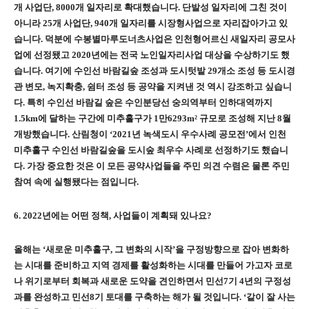
개 사업단
, 8000
개 일자리로 확대했습니다
.
단발성 일자리에 그친 것이
아니라
25
개 사업단
, 940
개 일자리를 시장형사업으로 자리잡아가고 있
습니다
.
덕분에 수봉별마루도너츠사업은 인천형어르신 새일자리 공모사
업에 선정됐고
2020
년에는 전국 노인일자리사업 대상을 수상하기도 했
습니다
.
여기에 수인선 바람길숲 조성과 도시텃밭
29
개소 조성 등 도시경
관 변모
,
녹지확충
,
쉼터 조성 등 공약을 지켜낸 것 역시 강조하고 싶습니
다
.
특히 수인선 바람길 숲은 수인분당선 숭의역부터 인하대역까지
1.5km
에 달하는 구간에 미추홀구가
1
만
6293m²
규모로 조성해 지난
8
월
개방했습니다
.
산림청이
‘2021
년 녹색도시 우수사례 공모전
’
에서 인천
미추홀구 수인선 바람길숲을 도시숲 최우수 사례로 선정하기도 했습니
다
.
가장 중요한 것은 이 모든 공약사업들을 주민 의견 수렴은 물론 주민
참여 속에 실행됐다는 점입니다
.
6. 2022
년에는 어떤 정책
,
사업들이 계획돼 있나요
?
올해는
‘
새로운 미추홀구
,
그 변화의 시작
’
을 구정방향으로 잡아
변화하
는 시대를 준비하고 지역
경제를 활성화하는 시대를 만들어 가고자
코로
나 위기로부터 회복과 새로운 도약을 견인하면서 민선
7
기
4
년의 구정성
과를 완성하고 민선
8
기 토대를 구축하는 해가 될 것입니다
.
‘
같이 잘 사는