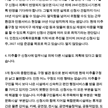
구 신청사 계획이 반영되지 않으면 다시
5
년 뒤에
2045
인천도시기본계
획 반영을 기다려야 합니다
.
그렇게 되면 실제로 신청사 건립까지 다시
10
년 이상이 걸릴 수 있습니다
.
열악함을 넘어서 위험할 수도 있는 근무
환경과 민원서비스 현장을
10
년 이상 방치하게 되는 셈입니다
.
현재 미추
홀구청 앞 여의지구 재개발 사업 등과 맞물려 원도심 재생의 마중물 역할
을 할 수 있도록 지금이 신청사 건립에 여러 모로 최적기라는 판단입니
다
.
인천도시계획위원회를 거쳐 바로 추진될 것이며
2026
년 신청사 입
주
, 2027
사업 준공을 목표로 하고 있습니다
.
멀지 않았습니다
.
4.
미추홀구 신청사에 업무시설 외에 다른 시설들도 계획돼 있다고 들었
습니다
.
3
개 청사와 종합민원실
,
구청 별관 등으로 분리 배치된 현재 미추홀구청
은 낡고 불편합니다
.
인천 어느 구청도 이런 형태는 없습니다
.
미추홀구
구민들 역시 보다 나은 시설에서 신속하고 편안 행정서비스를 받을 권리
를 가지고 있지만 그러지 못했던 것이죠
.
신청사는 이 모든 부분을 일거
에 해결할 수 있습니다
.
미추홀구민들께서 꼭 주목해야 할 부분은
‘
복합
문화시설
’
부분입니다
.
신청사와 함께 지어질 복합문화시설에는 휴게공
간은 물론 강의실
,
카페
,
공연장
,
전시실
,
공연예술창작실
,
공동작업장
,
도