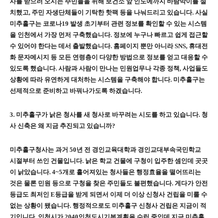
사를 받으러 오시는 주민들을 위해 보건소 앞 인도에까지 바람막이를 설
치했고
,
주민 자생단체들이 기탁한 핫팩 등을 나눠드리고 있습니다
.
사실
미추홀구는 코로나
19
발생 초기부터 관련 정보를 확인할 수 있는 시스템
을 인천에서 가장 먼저 구축했습니다
.
정보에 누구나 빠르고 쉽게 접근할
수 있어야 한다는 데서 출발했습니다
.
홈페이지 뿐만 아니라
SNS,
휴대전
화 문자메시지 등 모든 연령층이 다양한 방법으로 정보를 얻고 대응할 수
있도록 했습니다
.
사람과 사람이 만나는 민원업무나 각종 정책
,
사업들도
상황에 따라 유연하게 대처하는 시스템을 구축해야 합니다
.
미추홀구는
선제적으로 준비하고 바꿔나가도록 하겠습니다
.
3.
미추홀구가 낡은 청사를 새 청사로 바꾸려는 시도를 하고 있습니다
.
청
사 신축은 왜 지금 추진되고 있습니까
?
미추홀구청사는 과거
50
년 전 경인교육대학과 경인교대부속국민학교
시절부터 쓰인 건물입니다
.
낡은 학교 건물에 구청이 입주한 셈인데 곳곳
이 낡았습니다
. 4~5
개로 흩어져있는 청사들은 행정효율을 떨어뜨리는
것은 물론 민원 등으로 구청을 찾은 주민들도 불편했습니다
.
게다가 안전
등급도 최저인
E
등급을 받게 되면서 이제 더 이상 신청사 건립을 미룰 수
없는 상황이 됐습니다
.
행정적으로도 미추홀구 신청사 건립은 지금이 적
기입니다
.
인천시가
2040
인천도시기본계획을 수립 중인데 지금 미추홀