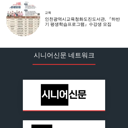
교육
인천광역시교육청화도진도서관, 『하반
기 평생학습프로그램』수강생 모집
시니어신문 네트워크