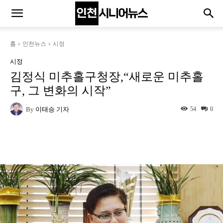
홈
인천뉴스
시정
시정
김정식 미추홀구청장,“새로운 미추홀
구, 그 변화의 시작”
By
이태승 기자
54
0
Naver
Facebook
Twitter
L