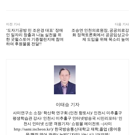
이전 기사
다음 기사
‘도자기공방 민 조은경 대표’ 장애
조승연 인천의료원장, 공공의료강
인 일자리 창출과 나눔 실천을 위
화 정책토론회에서 공공임상교수
한 굿윌스토어 기증챌린지에 참여
제 도입을 위해 목소리 높여
하여 후원물품 전달!!
이태승 기자
사미연구소 소장/ 학산학 연구회 (인천 향토사)/ 인천시 미추홀구
평생학습관 강사/ 인천시 미추홀구 인터넷방송국 시민리포터/ 인
천시 인터넷 신문 객원기자/ 쇼핑몰 에이전트 - (사미
http://sami.incheon.kr/)/ 한국방송통신대학교 재학,졸업 (중어중
문/행정,영어,관광)/ 눈빛디자인나눔/ 시니어모델/