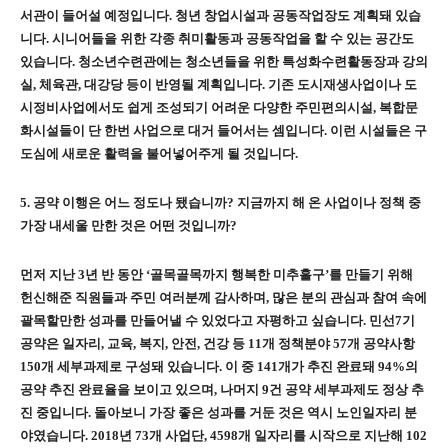
서관이 들어설 예정입니다
.
청년 창업시설과 공동작업장도 계획돼 있습
니다
.
시니어들을 위한 각종 취미활동과 공동작업을 할 수 있는 공간도
있습니다
.
청소년수련관에는 청소년들을 위한 특성화수련활동장과 강의
실
,
체육관
,
대강당 등이 반영될 계획입니다
.
기존 도시재생사업이나 도
시정비사업에서도 쉽게 조성되기 어려운 다양한 주민편의시설
,
복합문
화시설들이 단 한번 사업으로 대거 들어서는 셈입니다
.
이런 시설들은 구
도심에 새로운 활력을 불어넣어주게 될 것입니다
.
5.
공약 이행은 어느 정도나 됐습니까
?
지금까지 해 온 사업이나 정책 중
가장 내세울 만한 것은 어떤 것입니까
?
먼저 지난
3
년 반 동안
‘
골목골목까지 행복한 미추홀구
’
를 만들기 위해
헌신해준 직원들과 주민 여러분께 감사하며
,
많은 분의 관심과 참여 속에
괄목할만한 성과를 만들어낼 수 있었다고 자평하고 싶습니다
.
민선
7
기
공약은 일자리
,
교육
,
복지
,
안전
,
건강 등
11
개 정책분야
57
개 공약사항
150
개 세부과제로 구성돼 있습니다
.
이 중
141
개가 추진 완료돼
94%
의
공약 추진 완료율을 보이고 있으며
,
나머지
9
건 공약 세부과제도 정상 추
진 중입니다
.
돌아보니 가장 좋은 성과를 거둔 것은 역시 노인일자리 분
야였습니다
. 2018
년
73
개 사업단
, 4598
개 일자리를 시작으로 지난해
102