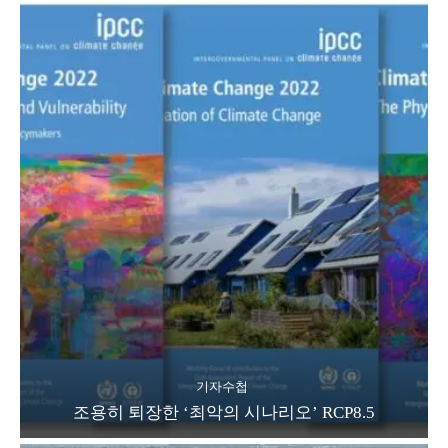
기자수첩
조용히 퇴장한 ‘최악의 시나리오’ RCP8.5