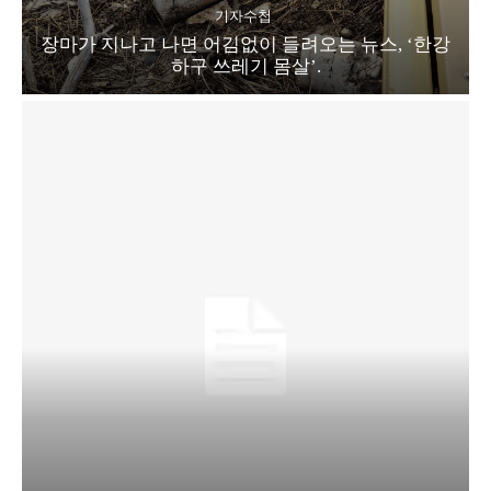
기자수첩
장마가 지나고 나면 어김없이 들려오는 뉴스, ‘한강
하구 쓰레기 몸살’.