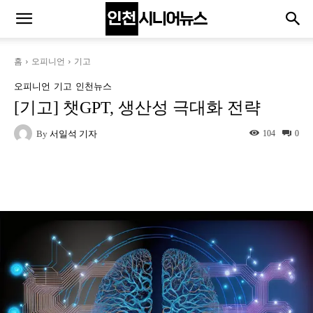
홈
오피니언
기고
오피니언
기고
인천뉴스
[기고] 챗GPT, 생산성 극대화 전략
By
서일석 기자
104
0
Naver
Facebook
Twitter
L