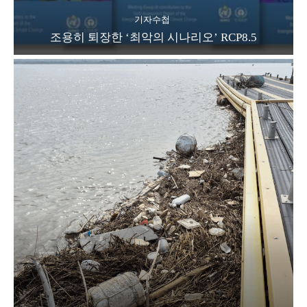
기자수첩
조용히 퇴장한 ‘최악의 시나리오’ RCP8.5