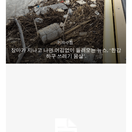
기자수첩
장마가 지나고 나면 어김없이 들려오는 뉴스, ‘한강
하구 쓰레기 몸살’.