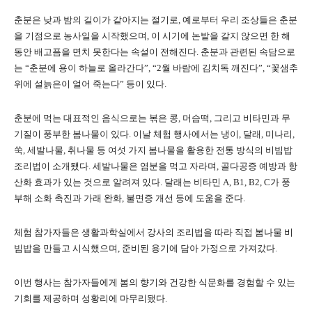
춘분은 낮과 밤의 길이가 같아지는 절기로, 예로부터 우리 조상들은 춘분
을 기점으로 농사일을 시작했으며, 이 시기에 논밭을 갈지 않으면 한 해
동안 배고픔을 면치 못한다는 속설이 전해진다. 춘분과 관련된 속담으로
는 “춘분에 용이 하늘로 올라간다”, “2월 바람에 김치독 깨진다”, “꽃샘추
위에 설늙은이 얼어 죽는다” 등이 있다.
춘분에 먹는 대표적인 음식으로는 볶은 콩, 머슴떡, 그리고 비타민과 무
기질이 풍부한 봄나물이 있다. 이날 체험 행사에서는 냉이, 달래, 미나리,
쑥, 세발나물, 취나물 등 여섯 가지 봄나물을 활용한 전통 방식의 비빔밥
조리법이 소개됐다. 세발나물은 염분을 먹고 자라며, 골다공증 예방과 항
산화 효과가 있는 것으로 알려져 있다. 달래는 비타민 A, B1, B2, C가 풍
부해 소화 촉진과 가래 완화, 불면증 개선 등에 도움을 준다.
체험 참가자들은 생활과학실에서 강사의 조리법을 따라 직접 봄나물 비
빔밥을 만들고 시식했으며, 준비된 용기에 담아 가정으로 가져갔다.
이번 행사는 참가자들에게 봄의 향기와 건강한 식문화를 경험할 수 있는
기회를 제공하며 성황리에 마무리됐다.