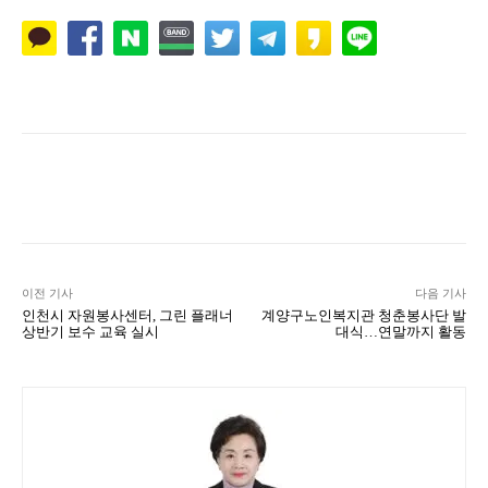
Naver
Facebook
Twitter
L
이전 기사
다음 기사
인천시 자원봉사센터, 그린 플래너
계양구노인복지관 청춘봉사단 발
상반기 보수 교육 실시
대식…연말까지 활동