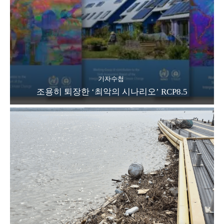
기자수첩
조용히 퇴장한 ‘최악의 시나리오’ RCP8.5