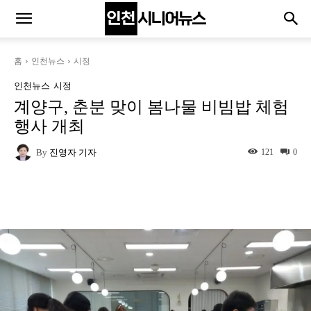
홈
인천뉴스
시정
인천뉴스
시정
계양구, 춘분 맞이 봄나물 비빔밥 체험
행사 개최
By
진영자 기자
121
0
Naver
Facebook
Twitter
L