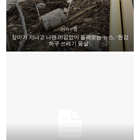
기자수첩
장마가 지나고 나면 어김없이 들려오는 뉴스, ‘한강
하구 쓰레기 몸살’.