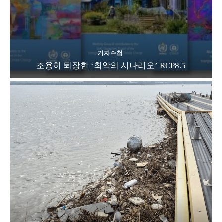
기자수첩
조용히 퇴장한 ‘최악의 시나리오’ RCP8.5