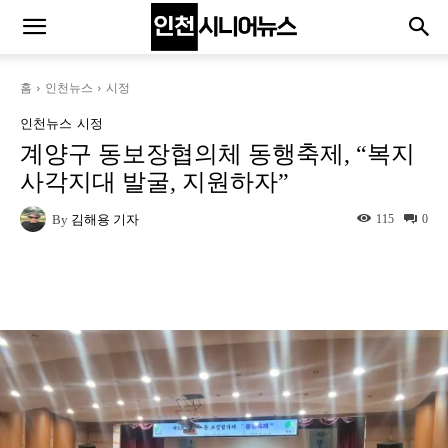
홈
인천뉴스
시정
인천뉴스
시정
계양구 동보장협의체 동행축제, “복지
사각지대 발굴, 지원하자”
By
김해용 기자
115
0
Naver
Facebook
Twitter
L