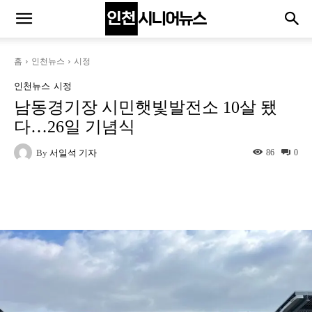
홈
인천뉴스
시정
인천뉴스
시정
남동경기장 시민햇빛발전소 10살 됐
다…26일 기념식
By
서일석 기자
86
0
Naver
Facebook
Twitter
L