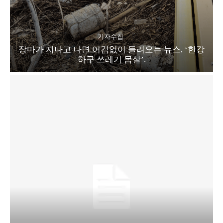
기자수첩
장마가 지나고 나면 어김없이 들려오는 뉴스, ‘한강
하구 쓰레기 몸살’.