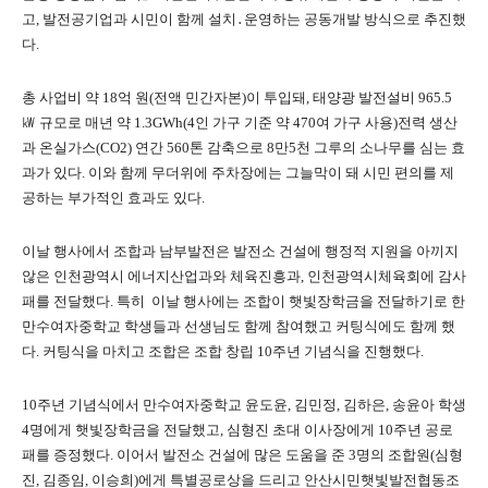
고, 발전공기업과 시민이 함께 설치․운영하는 공동개발 방식으로 추진했
다.
총 사업비 약 18억 원(전액 민간자본)이 투입돼, 태양광 발전설비 965.5
㎾ 규모로 매년 약 1.3GWh(4인 가구 기준 약 470여 가구 사용)전력 생산
과 온실가스(CO2) 연간 560톤 감축으로 8만5천 그루의 소나무를 심는 효
과가 있다. 이와 함께 무더위에 주차장에는 그늘막이 돼 시민 편의를 제
공하는 부가적인 효과도 있다.
이날 행사에서 조합과 남부발전은 발전소 건설에 행정적 지원을 아끼지
않은 인천광역시 에너지산업과와 체육진흥과, 인천광역시체육회에 감사
패를 전달했다.
특히 이날 행사에는 조합이 햇빛장학금을 전달하기로 한
만수여자중학교 학생들과 선생님도 함께 참여했고 커팅식에도 함께 했
다. 커팅식을 마치고 조합은 조합 창립 10주년 기념식을 진행했다.
10주년 기념식에서 만수여자중학교 윤도윤, 김민정, 김하은, 송윤아 학생
4명에게 햇빛장학금을 전달했고, 심형진 초대 이사장에게 10주년 공로
패를 증정했다. 이어서 발전소 건설에 많은 도움을 준 3명의 조합원(심형
진, 김종임, 이승희)에게 특별공로상을 드리고 안산시민햇빛발전협동조