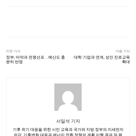
Naver
Facebook
Twitter
L
이전 기사
다음 기사
정부, 마약과 전쟁선포…예산도 충
대학·기업과 연계, 성인 진로교육
분히 반영
확대
서일석 기자
기후 위기 대응을 위한 시민 교육과 국가와 지방 정부의 미세먼지
저감, 기후변화 대응과 에너지 전환 정책의 계획 이행 결과 와 평