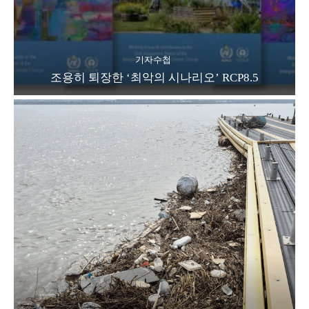
기자수첩
조용히 퇴장한 ‘최악의 시나리오’ RCP8.5