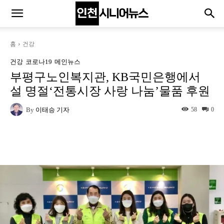
홈
건강
건강
코로나19
메인뉴스
부평구노인복지관, KB국민은행에서
설 명절‘전통시장 사랑 나눔’물품 후원
By
이태승 기자
58
0
Naver
Facebook
Twitter
L