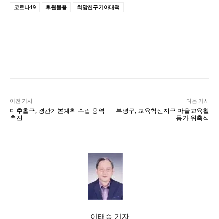
코로나19
후원물품
희망친구기아대책
Naver
Facebook
Twitter
L
이전 기사
다음 기사
미추홀구, 경관기본계획 수립 용역
부평구, 교육혁신지구 마을교육활
추진
동가 위촉식
이태승 기자