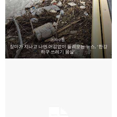
기자수첩
장마가 지나고 나면 어김없이 들려오는 뉴스, ‘한강
하구 쓰레기 몸살’.