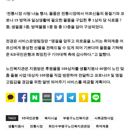
‘
전통시장 사랑 나눔 행사
,
물품은 전통시장에서 어르신들의 동절기와 코
로나
19
방역과 일상생활에 필요한 물품을 구입한 후
1
상자 당 식료품
7
종
,
생필품
5
종
,
방역물품
1
종 등 총
13
종을 담아 구성되었다
.
전경은 서비스운영팀장은
“
명절을 앞두고 외로움을 느끼는 취약계층 어
르신에게 풍성한 선물을 전해드릴 수 있게 되어 기쁘다며 물품을 기탁해
준
KB
국민은행과 희망친구 기아대책 측에 감사하다
.”
고 말했다
.
노인복지관은 지원받은 후원물품
100
상자를 생활지원사
46
명이 노인 맞
춤 돌봄 사업 대상자
100
명을 직접 방문하여 전달하고 코로나
19
및 명절
고립감을 경감을 위한 말벗 되어주기 서비스를 제공할 계획이다
.
TAGS
KB국민은행
복지시설
부평구노인복지관
사회공헌사업
생활지원사
전통시장
최민수부평구노인복지관관장
취약계층