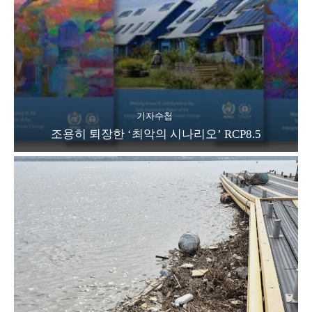
기자수첩
조용히 퇴장한 ‘최악의 시나리오’ RCP8.5