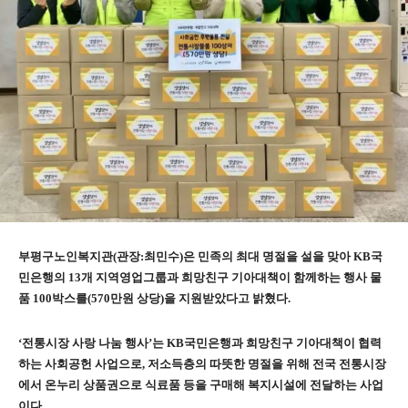
부평구노인복지관
(
관장
:
최민수
)
은 민족의 최대 명절을 설을 맞아
KB
국
민은행의
13
개 지역영업그룹과 희망친구 기아대책이 함께하는 행사 물
품
100
박스를
(570
만원 상당
)
을 지원받았다고 밝혔다
.
‘
전통시장 사랑 나눔 행사
’
는
KB
국민은행과 희망친구 기아대책이 협력
하는 사회공헌 사업으로
,
저소득층의 따뜻한 명절을 위해 전국 전통시장
에서 온누리 상품권으로 식료품 등을 구매해 복지시설에 전달하는 사업
이다
.