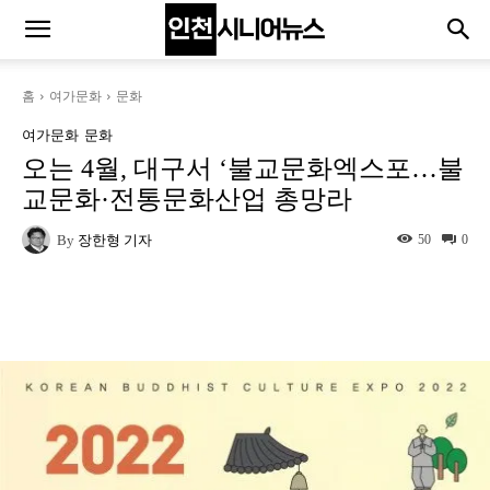
홈
여가문화
문화
여가문화
문화
오는 4월, 대구서 ‘불교문화엑스포…불
교문화·전통문화산업 총망라
By
장한형 기자
50
0
Naver
Facebook
Twitter
L