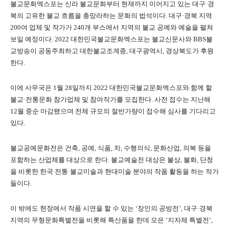
불교문화엑스포는 신라 불교문화부터 현재까지 이어지고 있는 대구·경
북의 고유한 불교 흐름을 총망라하는 문화의 법석이다. 대구·경북 지역
200여 업체 및 작가가 240개 부스에서 지역의 불교 공예와 예술을 펼쳐
보일 예정이다. 2022 대한민국불교문화엑스포는 불교신문사와 BBS불
교방송이 공동주최하고 대한불교조계종, 대구광역시, 경상북도가 후원
한다.
이에 사무국은 1월 28일까지 2022 대한민국불교문화엑스포와 함께 할
불교·전통문화 참가업체 및 참여작가를 모집한다. 사전 접수는 지난해
12월 중순 마감됐으며 전체 규모의 절반가량이 접수해 심사를 기다리고
있다.
불교공예문화전은 건축, 공예, 식품, 차, 수행의식, 문화산업, 의복 등을
포함하는 산업체를 대상으로 한다. 불교예술전 대상은 불상, 불화, 단청
을 비롯한 한국 전통·불교미술과 현대미술 분야의 작품 활동을 하는 작가
들이다.
이 밖에도 현장에서 작품 시연을 할 수 있는 ‘장인의 공방전’, 대구·경북
지역의 무형문화특별전을 비롯해 특산품을 한데 모은 ‘지자체 특별전’,