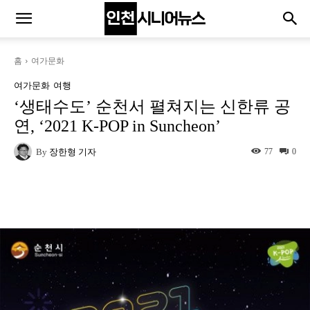
홈
여가문화
여가문화
여행
‘생태수도’ 순천서 펼쳐지는 신한류 공
연, ‘2021 K-POP in Suncheon’
By
장한형 기자
77
0
Naver
Facebook
Twitter
L