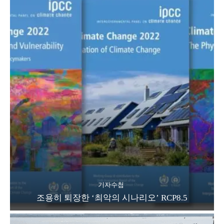
기자수첩
조용히 퇴장한 ‘최악의 시나리오’ RCP8.5