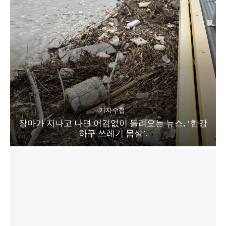
기자수첩
장마가 지나고 나면 어김없이 들려오는 뉴스, ‘한강
하구 쓰레기 몸살’.