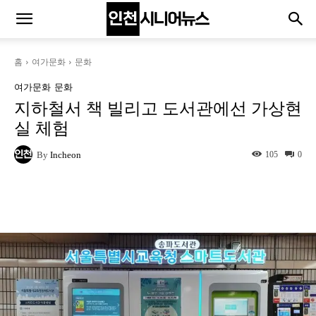
홈
여가문화
문화
여가문화
문화
지하철서 책 빌리고 도서관에선 가상현
실 체험
By
Incheon
105
0
Naver
Facebook
Twitter
L