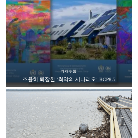
기자수첩
조용히 퇴장한 ‘최악의 시나리오’ RCP8.5