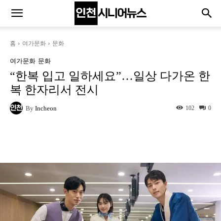
홈
여가문화
문화
여가문화
문화
“한복 입고 일하세요”…일상 다가온 한
복 한자리서 전시
By
Incheon
102
0
Naver
Facebook
Twitter
L