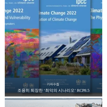
기자수첩
조용히 퇴장한 ‘최악의 시나리오’ RCP8.5