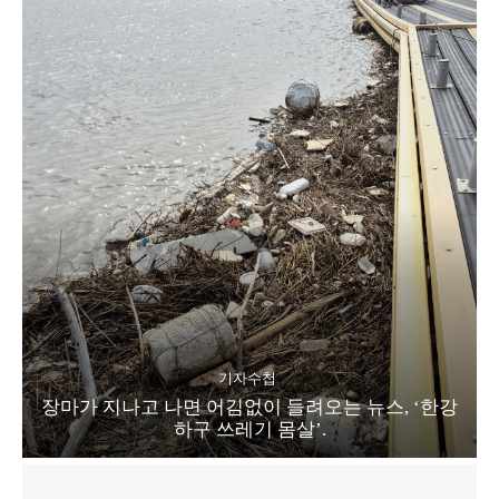
기자수첩
장마가 지나고 나면 어김없이 들려오는 뉴스, ‘한강
하구 쓰레기 몸살’.