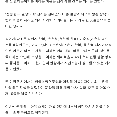
를 잘 받아들이기를 바라는 마음을 담아 예를 갖추는 의식을 말한다.
‘전통한복, 일생의례’ 전시는 현대인의 바쁜 일상과 서구적 생활 방식의
변화로 점차 사라진 의례의 가치와 의미를 되새기기 위한 첫걸음으로 준
비한 행사다.
김인자(당초문 김인자 한복), 유현화(유현화 한복), 이춘섭(이춘섭 명인
전통복식연구소), 이혜순(담연), 조은아(조은아 한복) 등 한복 디자이너 5
인은 어른이 되는 순간을 기념하는 관례·계례, 짝을 만나는 혼례, 장수를
축하하는 수연례, 조상을 기억하는 제례복을 제작해 우리 전통 생활 양식
의 품격을 기억하고, 현대인의 일상에서 자연스럽게 상기할 수 있는 계기
를 마련했다.
또 이번 전시에서는 한국실크연구원과 협업해 한복디자이너의 수요를
반영하고 길상을 상징하는 문양을 더해 개발한 사, 항라, 춘포 등 한복 소
재 10종을 처음 선보인다.
이번에 공개하는 한복 소재는 개발 단계에서부터 창작자의 의견을 수렴
해 수요 맞춤형으로 제작했다.