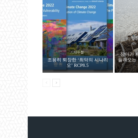
기자수첩
장마가 
조용히 퇴장한 ‘최악의 시나리
들려오는 
오’ RCP8.5