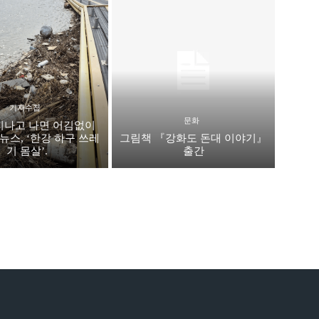
기자수첩
문화
지나고 나면 어김없이
뉴스, ‘한강 하구 쓰레
그림책 『강화도 돈대 이야기』
기 몸살’.
출간