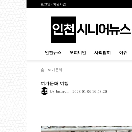
로그인 / 회원가입
인
천
시
니
어
뉴
인천뉴스
오피니언
사회참여
이슈
스
홈
여가문화
여가문화
여행
By
Incheon
2023-01-06 16:53:26
Naver
Facebook
Tw