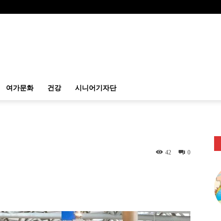
여가문화
건강
시니어기자단
42
0
itter
Linkedin
출력