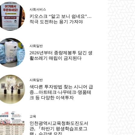
사회서비스
키오스크 “알고 보니 쉽네요”…
적극 도전하는 용기 가져야
사회일반
2026년부터 종량제봉투 담긴 생
활쓰레기 매립이 금지된다
사회일반
색다른 투자방법 찾는 시니어 급
증…아트테크·나무테크·명품테
크 등 다양한 이색투자
교육
인천광역시교육청화도진도서
관, 『하반기 평생학습프로그
램』수강생 모집