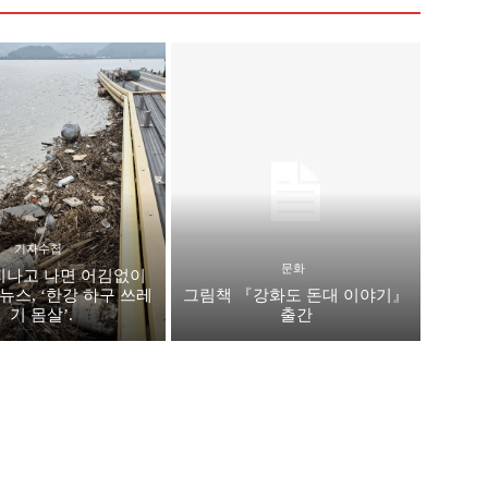
기자수첩
문화
지나고 나면 어김없이
뉴스, ‘한강 하구 쓰레
그림책 『강화도 돈대 이야기』
기 몸살’.
출간