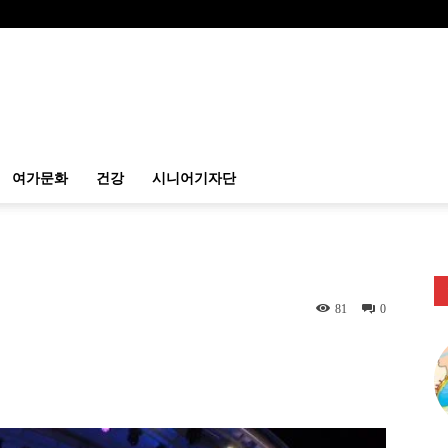
여가문화
건강
시니어기자단
81
0
itter
Linkedin
출력