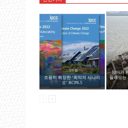
기자수첩
장마가 
조용히 퇴장한 ‘최악의 시나리
들려오는 
오’ RCP8.5