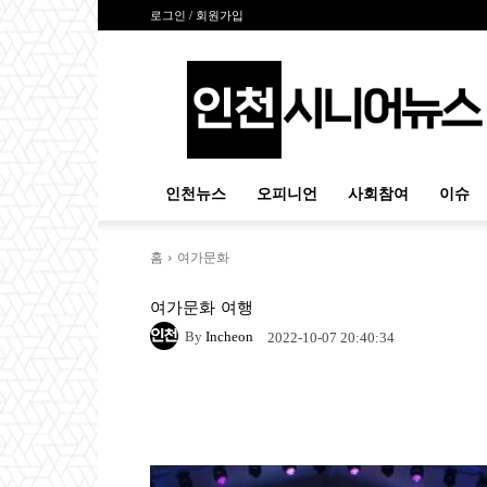
로그인 / 회원가입
인
천
시
니
어
뉴
인천뉴스
오피니언
사회참여
이슈
스
홈
여가문화
여가문화
여행
By
Incheon
2022-10-07 20:40:34
Naver
Facebook
Tw