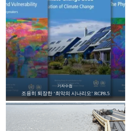
기자수첩
조용히 퇴장한 ‘최악의 시나리오’ RCP8.5