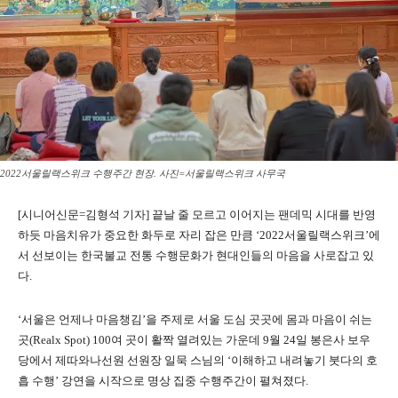
2022서울릴랙스위크 수행주간 현장. 사진=서울릴랙스위크 사무국
[시니어신문=김형석 기자] 끝날 줄 모르고 이어지는 팬데믹 시대를 반영
하듯 마음치유가 중요한 화두로 자리 잡은 만큼 ‘2022서울릴랙스위크’에
서 선보이는 한국불교 전통 수행문화가 현대인들의 마음을 사로잡고 있
다.
‘서울은 언제나 마음챙김’을 주제로 서울 도심 곳곳에 몸과 마음이 쉬는
곳(Realx Spot) 100여 곳이 활짝 열려있는 가운데 9월 24일 봉은사 보우
당에서 제따와나선원 선원장 일묵 스님의 ‘이해하고 내려놓기 붓다의 호
흡 수행’ 강연을 시작으로 명상 집중 수행주간이 펼쳐졌다.