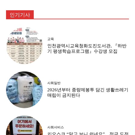
인기기사
교육
인천광역시교육청화도진도서관, 『하반
기 평생학습프로그램』수강생 모집
사회일반
2026년부터 종량제봉투 담긴 생활쓰레기
매립이 금지된다
사회서비스
키오스크 “알고 보니 쉽네요”…적극 도전