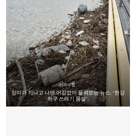
기자수첩
장마가 지나고 나면 어김없이 들려오는 뉴스, ‘한강
하구 쓰레기 몸살’.