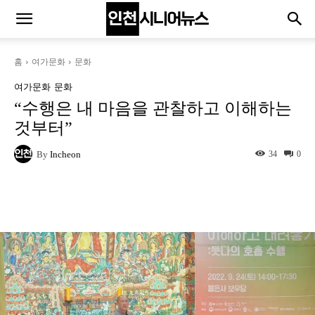
홈
여가문화
문화
여가문화
문화
“수행은 내 마음을 관찰하고 이해하는
것부터”
By
Incheon
34
0
Naver
Facebook
Twitter
L