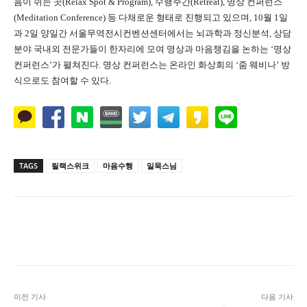
음이 쉬는 곳(Relax Spot & Program), 수행주간(Retreat), 명상 컨퍼런스
(Meditation Conference) 등 다채로운 형태로 진행되고 있으며, 10월 1일
과 2일 양일간 서울무역전시컨벤션센터에서는 뇌과학과 정신분석, 상담
분야 국내외 전문가들이 한자리에 모여 명상과 마음챙김을 논하는 ‘명상
컨퍼런스’가 펼쳐진다. 명상 컨퍼런스는 온라인 화상회의 ‘줌 웨비나’ 방
식으로도 참여할 수 있다.
TAGS
릴랙스위크
마음수행
일묵스님
Naver
Facebook
Twitter
L
이전 기사
다음 기사