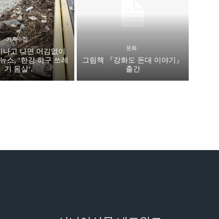
기자수첩
문화
지나고 나면 어김없이
뉴스, ‘한강 하구 쓰레
그림책 『강화도 돈대 이야기』
기 몸살’.
출간