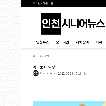
로그인 / 회원가입
인
천
시
니
어
뉴
인천뉴스
오피니언
사회참여
이슈
스
홈
여가문화
여가문화
여행
By
Incheon
2022-06-23 15:23:48
Naver
Facebook
Tw