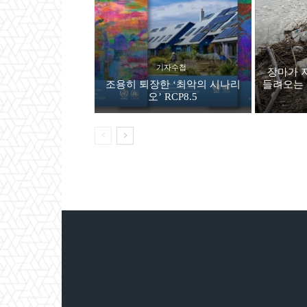
기자수첩
장마가 
조용히 퇴장한 ‘최악의 시나리
들려오는 
오’ RCP8.5