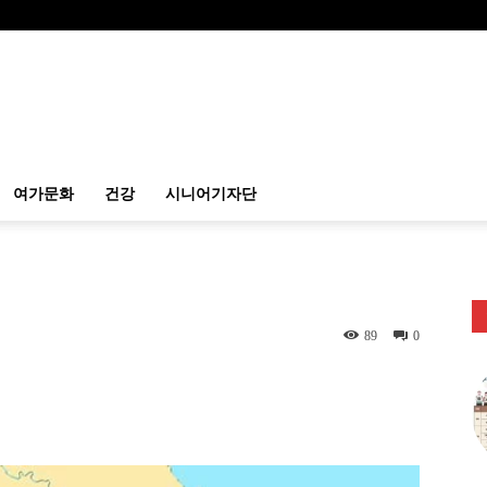
여가문화
건강
시니어기자단
89
0
itter
Linkedin
출력