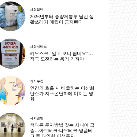
사회일반
2026년부터 종량제봉투 담긴 생
활쓰레기 매립이 금지된다
사회서비스
키오스크 “알고 보니 쉽네요”…
적극 도전하는 용기 가져야
기자수첩
인간의 호흡 시 배출하는 이산화
탄소가 지구온난화에 미치는 영
향
사회일반
색다른 투자방법 찾는 시니어 급
증…아트테크·나무테크·명품테
크 등 다양한 이색투자