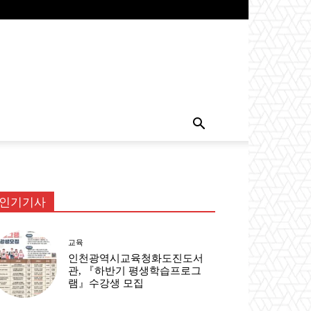
인기기사
교육
인천광역시교육청화도진도서
관, 『하반기 평생학습프로그
램』수강생 모집