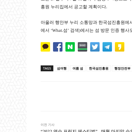
흥원 누리집에서 공고할 계획이다.
아울러 행안부 누리 소통망과 한국섬진흥원에서 
에서 ‘What.섬’ 검색)에서는 섬 방문 인증 행사
TAGS
섬여행
여름 섬
한국섬진흥원
행정안전부
Naver
Faceb
공유
이전 기사
“2022 연수 프린지 페스티벌” _매월 마지막 