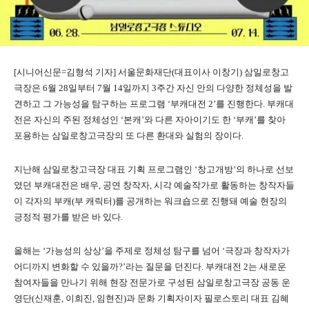
[시니어신문=김형석 기자] 서울문화재단(대표이사 이창기) 삼일로창고
극장은 6월 28일부터 7월 14일까지 3주간 자신 안의 다양한 정체성을 발
견하고 그 가능성을 탐구하는 프로그램 ‘부캐대전 2’를 진행한다. 부캐대
전은 자신의 주된 정체성인 ‘본캐’와 다른 자아이기도 한 ‘부캐’를 찾아
포용하는 삼일로창고극장의 또 다른 환대와 실험의 장이다.
지난해 삼일로창고극장 대표 기획 프로그램인 ‘창고개방’의 하나로 선보
였던 부캐대전은 배우, 공연 창작자, 시각 예술작가로 활동하는 창작자들
이 각자의 부캐(부 캐릭터)를 공개하는 워크숍으로 진행돼 예술 현장의
긍정적 평가를 받은 바 있다.
올해는 ‘가능성의 상상’을 주제로 정체성 탐구를 넘어 ‘극장과 창작자가
어디까지 변화할 수 있을까?’라는 질문을 던진다. 부캐대전 2는 새로운
참여자들을 만나기 위해 현장 전문가로 구성된 삼일로창고극장 공동 운
영단(신재훈, 이희진, 임현진)과 문화 기획자이자 필로스토리 대표 김혜