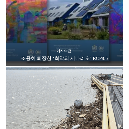
기자수첩
조용히 퇴장한 ‘최악의 시나리오’ RCP8.5