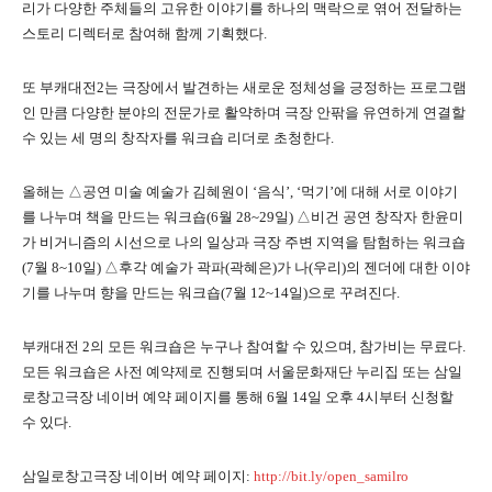
리가 다양한 주체들의 고유한 이야기를 하나의 맥락으로 엮어 전달하는
스토리 디렉터로 참여해 함께 기획했다.
또 부캐대전2는 극장에서 발견하는 새로운 정체성을 긍정하는 프로그램
인 만큼 다양한 분야의 전문가로 활약하며 극장 안팎을 유연하게 연결할
수 있는 세 명의 창작자를 워크숍 리더로 초청한다.
올해는 △공연 미술 예술가 김혜원이 ‘음식’, ‘먹기’에 대해 서로 이야기
를 나누며 책을 만드는 워크숍(6월 28~29일) △비건 공연 창작자 한윤미
가 비거니즘의 시선으로 나의 일상과 극장 주변 지역을 탐험하는 워크숍
(7월 8~10일) △후각 예술가 곽파(곽혜은)가 나(우리)의 젠더에 대한 이야
기를 나누며 향을 만드는 워크숍(7월 12~14일)으로 꾸려진다.
부캐대전 2의 모든 워크숍은 누구나 참여할 수 있으며, 참가비는 무료다.
모든 워크숍은 사전 예약제로 진행되며 서울문화재단 누리집 또는 삼일
로창고극장 네이버 예약 페이지를 통해 6월 14일 오후 4시부터 신청할
수 있다.
삼일로창고극장 네이버 예약 페이지:
http://bit.ly/open_samilro