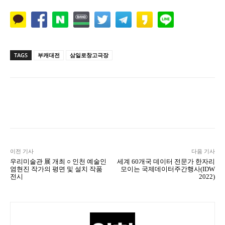
TAGS
부캐대전
삼일로창고극장
Naver
Facebook
Twitter
L
이전 기사
다음 기사
우리미술관 展 개최 ○ 인천 예술인
세계 60개국 데이터 전문가 한자리
염현진 작가의 평면 및 설치 작품
모이는 국제데이터주간행사(IDW
전시
2022)