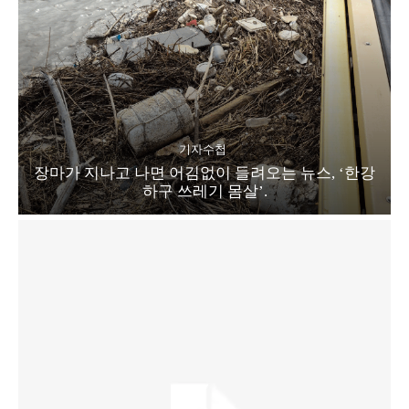
기자수첩
장마가 지나고 나면 어김없이 들려오는 뉴스, ‘한강
하구 쓰레기 몸살’.