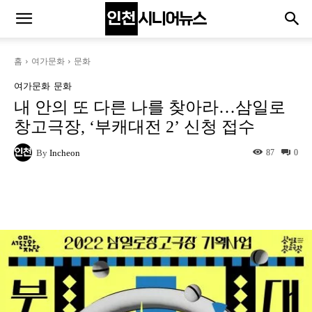
홈
여가문화
문화
여가문화
문화
내 안의 또 다른 나를 찾아라…삼일로
창고극장, ‘부캐대전 2’ 신청 접수
By
Incheon
87
0
Naver
Facebook
Twitter
L