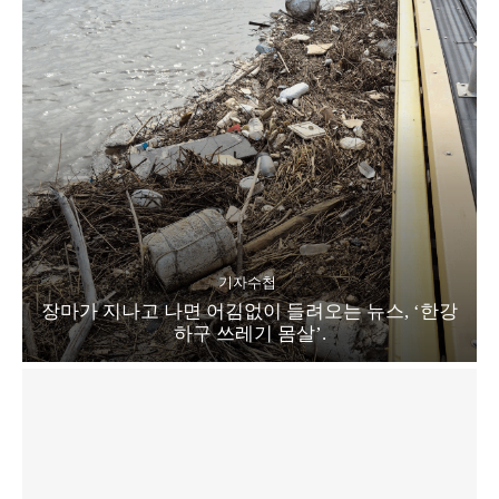
기자수첩
장마가 지나고 나면 어김없이 들려오는 뉴스, ‘한강
하구 쓰레기 몸살’.