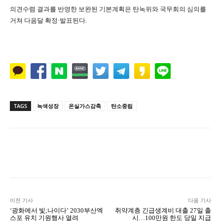
의견수렴 결과를 반영한 보완된 기본계획은 탄녹위와 국무회의 심의를
거쳐 다음달 확정·발표된다.
TAGS
녹색성장
온실가스감축
탄소중립
Naver
Facebook
Twitter
L
이전 기사
다음 기사
‘광화에서 빛;나이다’ 2030부산엑
취약계층 긴급생계비 대출 27일 출
스포 유치 기원행사 열려
시…100만원 한도 당일 지급