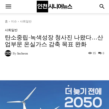
홈
이슈
사회일반
사회일반
탄소중립·녹색성장 청사진 나왔다…산
업부문 온실가스 감축 목표 완화
By
Incheon
95
0
Naver
Facebook
Twitter
L