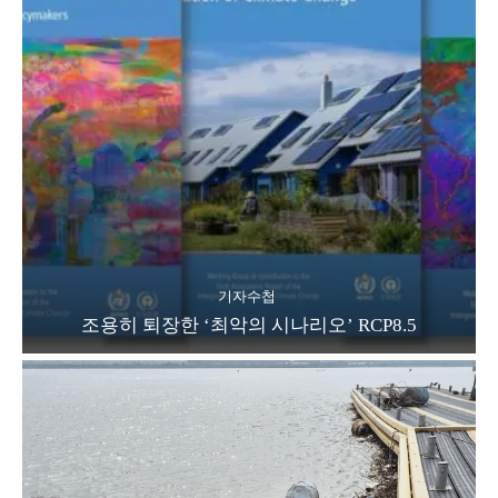
기자수첩
조용히 퇴장한 ‘최악의 시나리오’ RCP8.5