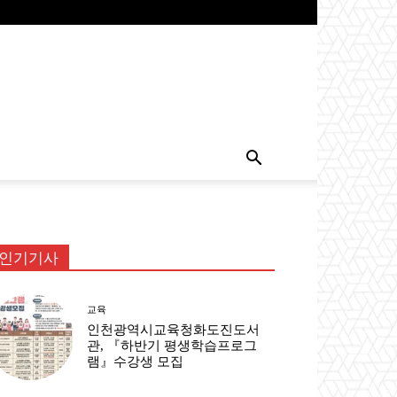
인기기사
교육
인천광역시교육청화도진도서
관, 『하반기 평생학습프로그
램』수강생 모집