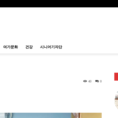
여가문화
건강
시니어기자단
40
0
itter
Linkedin
출력