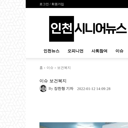
로그인 / 회원가입
인
천
시
니
어
뉴
인천뉴스
오피니언
사회참여
이슈
스
홈
이슈
보건복지
이슈
보건복지
By
장한형 기자
2022-01-12 14:09:28
Naver
Facebook
Tw