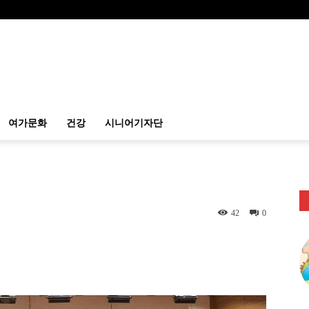
여가문화
건강
시니어기자단
42
0
itter
Linkedin
출력