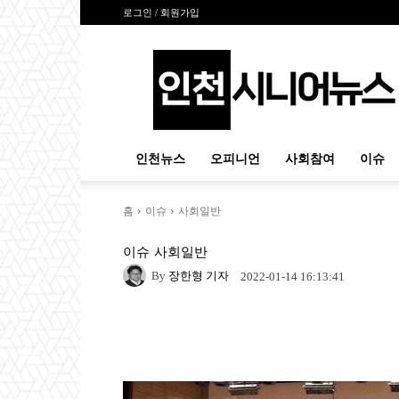
로그인 / 회원가입
인
천
시
니
어
뉴
인천뉴스
오피니언
사회참여
이슈
스
홈
이슈
사회일반
이슈
사회일반
By
장한형 기자
2022-01-14 16:13:41
Naver
Facebook
Tw