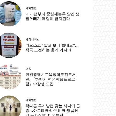
사회일반
2026년부터 종량제봉투 담긴 생
활쓰레기 매립이 금지된다
사회서비스
키오스크 “알고 보니 쉽네요”…
적극 도전하는 용기 가져야
교육
인천광역시교육청화도진도서
관, 『하반기 평생학습프로그
램』수강생 모집
사회일반
색다른 투자방법 찾는 시니어 급
증…아트테크·나무테크·명품테
크 등 다양한 이색투자