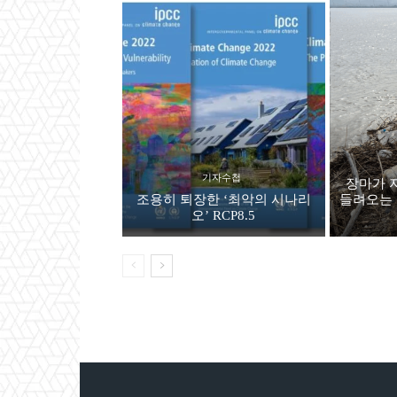
기자수첩
장마가 
조용히 퇴장한 ‘최악의 시나리
들려오는 
오’ RCP8.5