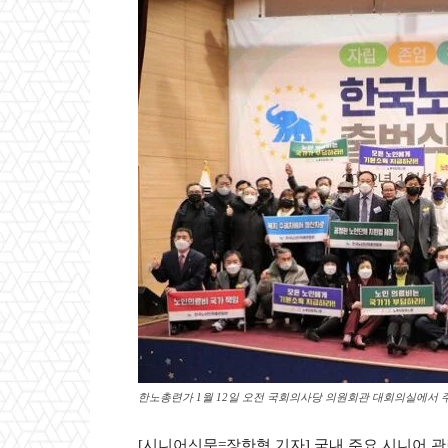
한노총련가 1월 12일 오전 국회의사당 의원회관 대회의실에서 
[시니어신문=장한형 기자] 국내 주요 시니어 