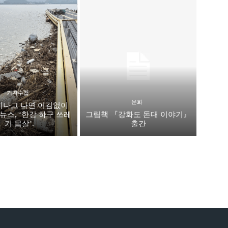
기자수첩
문화
지나고 나면 어김없이
뉴스, ‘한강 하구 쓰레
그림책 『강화도 돈대 이야기』
기 몸살’.
출간