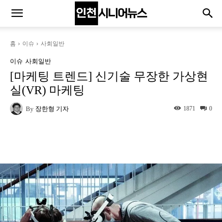
홈
이슈
사회일반
이슈
사회일반
[마케팅 트렌드] 신기술 무장한 가상현
실(VR) 마케팅
By
장한형 기자
1871
0
Naver
Facebook
Twitter
L