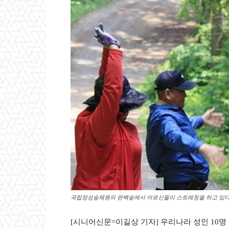
국립장성숲체원의 편백숲에서 어르신들이 스트레칭을 하고 있
[시니어신문=이길상 기자] 우리나라 성인 10명 