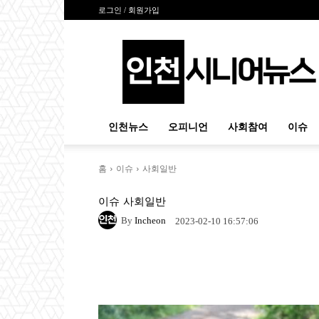
로그인 / 회원가입
인
천
시
니
어
뉴
인천뉴스
오피니언
사회참여
이슈
스
홈
이슈
사회일반
이슈
사회일반
By
Incheon
2023-02-10 16:57:06
Naver
Facebook
Tw