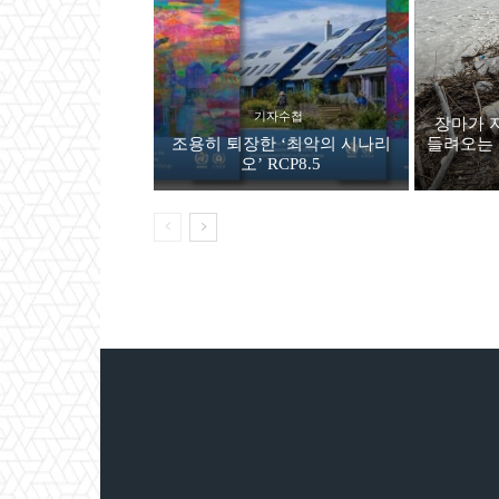
기자수첩
장마가 
조용히 퇴장한 ‘최악의 시나리
들려오는 
오’ RCP8.5