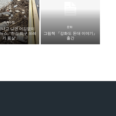
기자수첩
문화
지나고 나면 어김없이
뉴스, ‘한강 하구 쓰레
그림책 『강화도 돈대 이야기』
기 몸살’.
출간