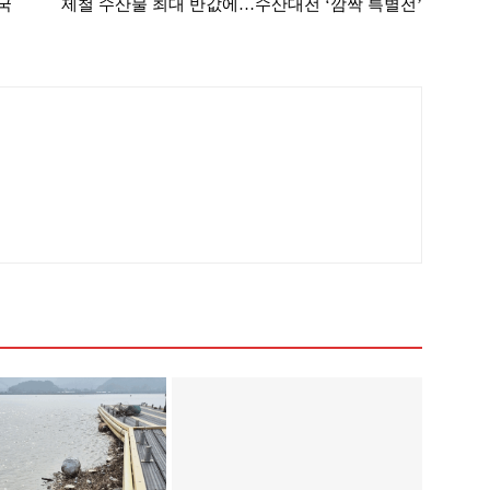
국
제철 수산물 최대 반값에…수산대전 ‘깜짝 특별전’