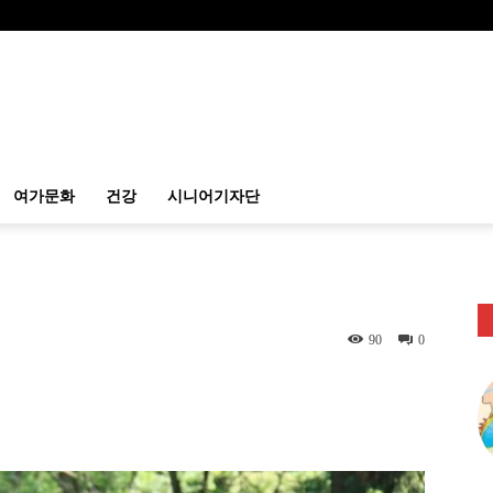
여가문화
건강
시니어기자단
90
0
itter
Linkedin
출력