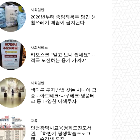
사회일반
2026년부터 종량제봉투 담긴 생
활쓰레기 매립이 금지된다
사회서비스
키오스크 “알고 보니 쉽네요”…
적극 도전하는 용기 가져야
사회일반
색다른 투자방법 찾는 시니어 급
증…아트테크·나무테크·명품테
크 등 다양한 이색투자
교육
인천광역시교육청화도진도서
관, 『하반기 평생학습프로그
램』수강생 모집