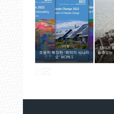
기자수첩
장마가 
조용히 퇴장한 ‘최악의 시나리
들려오는 
오’ RCP8.5