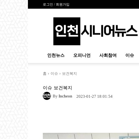
로그인 / 회원가입
인
천
시
니
어
뉴
인천뉴스
오피니언
사회참여
이슈
스
홈
이슈
보건복지
이슈
보건복지
By
Incheon
2023-01-27 18:01:54
Naver
Facebook
Tw