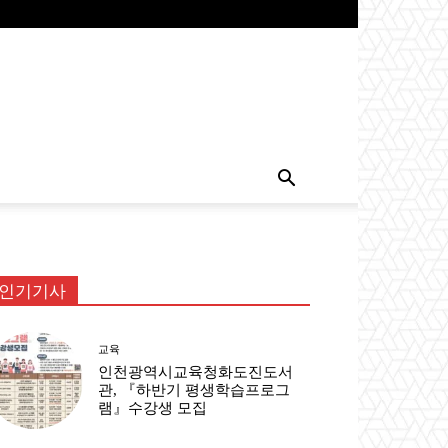
인기기사
교육
인천광역시교육청화도진도서
관, 『하반기 평생학습프로그
램』수강생 모집