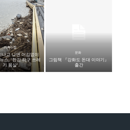
기자수첩
문화
지나고 나면 어김없이
뉴스, ‘한강 하구 쓰레
그림책 『강화도 돈대 이야기』
기 몸살’.
출간