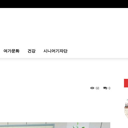
여가문화
건강
시니어기자단
68
0
itter
Linkedin
출력