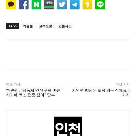
TAGS
가을철
고속도로
교통사고
Naver
Facebook
Twitter
L
이전 기사
다음 기사
한 총리, “공동체 안전 위해 빠른
기억력 향상에 도움 되는 식재료 4
시기에 백신 접종 참여” 당부
가지