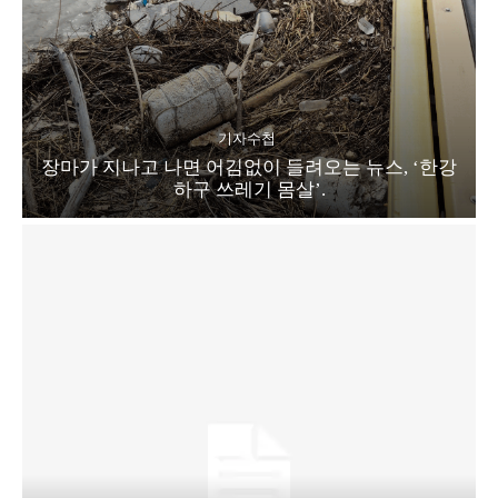
기자수첩
장마가 지나고 나면 어김없이 들려오는 뉴스, ‘한강
하구 쓰레기 몸살’.