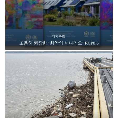
기자수첩
조용히 퇴장한 ‘최악의 시나리오’ RCP8.5