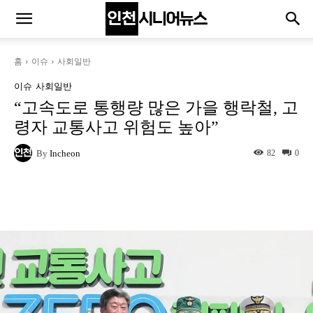
홈
이슈
사회일반
이슈
사회일반
“고속도로 통행량 많은 가을 행락철, 고
령자 교통사고 위험도 높아”
By
Incheon
82
0
Naver
Facebook
Twitter
L