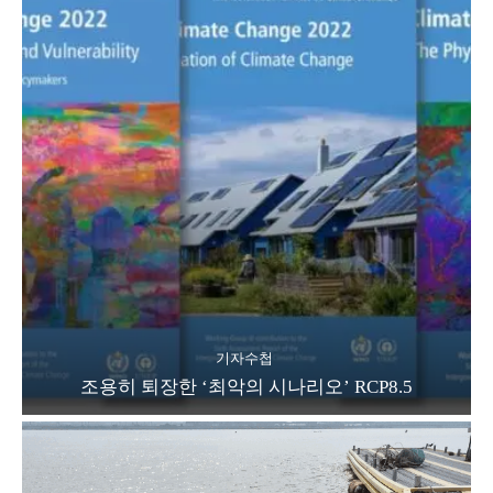
기자수첩
조용히 퇴장한 ‘최악의 시나리오’ RCP8.5