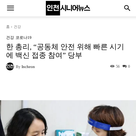
홈
건강
건강
코로나19
한 총리, “공동체 안전 위해 빠른 시기
에 백신 접종 참여” 당부
By
Incheon
56
0
Naver
Facebook
Twitter
L