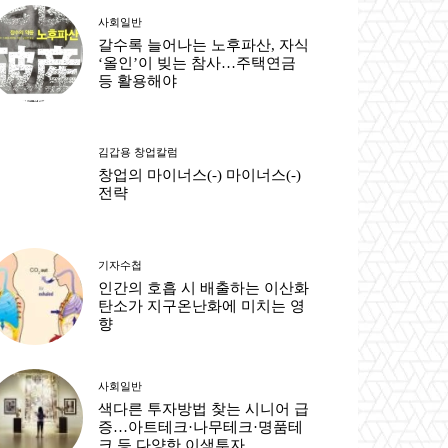
사회일반
갈수록 늘어나는 노후파산, 자식
‘올인’이 빚는 참사…주택연금
등 활용해야
김갑용 창업칼럼
창업의 마이너스(-) 마이너스(-)
전략
기자수첩
인간의 호흡 시 배출하는 이산화
탄소가 지구온난화에 미치는 영
향
사회일반
색다른 투자방법 찾는 시니어 급
증…아트테크·나무테크·명품테
크 등 다양한 이색투자