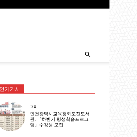
인기기사
교육
인천광역시교육청화도진도서
관, 『하반기 평생학습프로그
램』수강생 모집