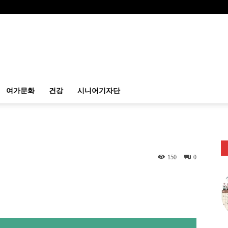
여가문화
건강
시니어기자단
150
0
itter
Linkedin
출력