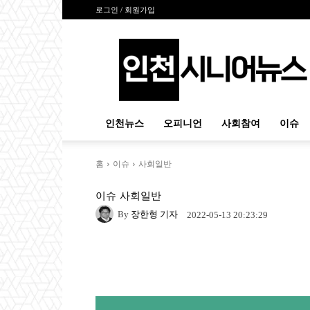
로그인 / 회원가입
인
천
시
니
어
뉴
인천뉴스
오피니언
사회참여
이슈
스
홈
이슈
사회일반
이슈
사회일반
By
장한형 기자
2022-05-13 20:23:29
Naver
Facebook
Tw