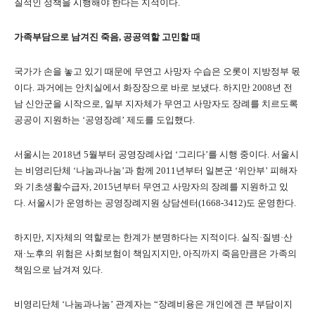
질적인 정책을 시행해야 한다는 지적이다
.
가족부담으로 남겨진 죽음
,
공공역할 고민할 때
국가가 손을 놓고 있기 때문에 무연고 사망자 수습은 오롯이 지방정부 몫
이다
.
과거에는 안치실에서 화장장으로 바로 보냈다
.
하지만
2008
년 전
남 신안군을 시작으로
,
일부 지자체가 무연고 사망자도 장례를 치르도록
공공이 지원하는
‘
공영장례
’
제도를 도입했다
.
서울시는
2018
년
5
월부터 공영장례사업
‘
그리다
’
를 시행 중이다
.
서울시
는 비영리단체
‘
나눔과나눔
’
과 함께
2011
년부터 일본군
‘
위안부
’
피해자
와 기초생활수급자
, 2015
년부터 무연고 사망자의 장례를 지원하고 있
다
.
서울시가 운영하는 공영장례지원 상담센터
(1668-3412)
도 운영한다
.
하지만
,
지자체의 역할로는 한계가 분명하다는 지적이다
.
실직
·
질병
·
산
재
·
노후의 위험은 사회보험이 책임지지만
,
아직까지 죽음만큼은 가족의
책임으로 남겨져 있다
.
비영리단체
‘
나눔과나눔
’
관계자는
“
장례비용은 개인에겐 큰 부담이지