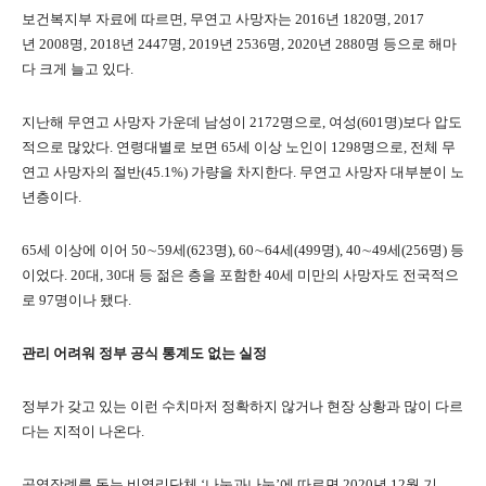
보건복지부 자료에 따르면
,
무연고 사망자는
2016
년
1820
명
, 2017
년
2008
명
, 2018
년
2447
명
, 2019
년
2536
명
, 2020
년
2880
명 등으로 해마
다 크게 늘고 있다
.
지난해 무연고 사망자 가운데 남성이
2172
명으로
,
여성
(601
명
)
보다 압도
적으로 많았다
.
연령대별로 보면
65
세 이상 노인이
1298
명으로
,
전체 무
연고 사망자의 절반
(45.1%)
가량을 차지한다
.
무연고 사망자 대부분이 노
년층이다
.
65
세 이상에 이어
50
∼
59
세
(623
명
), 60
∼
64
세
(499
명
), 40
∼
49
세
(256
명
)
등
이었다
. 20
대
, 30
대 등 젊은 층을 포함한
40
세 미만의 사망자도 전국적으
로
97
명이나 됐다
.
관리 어려워 정부 공식 통계도 없는 실정
정부가 갖고 있는 이런 수치마저 정확하지 않거나 현장 상황과 많이 다르
다는 지적이 나온다
.
공영장례를 돕는 비영리단체
‘
나눔과나눔
’
에 따르면
2020
년
12
월 기