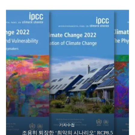
기자수첩
조용히 퇴장한 ‘최악의 시나리오’ RCP8.5