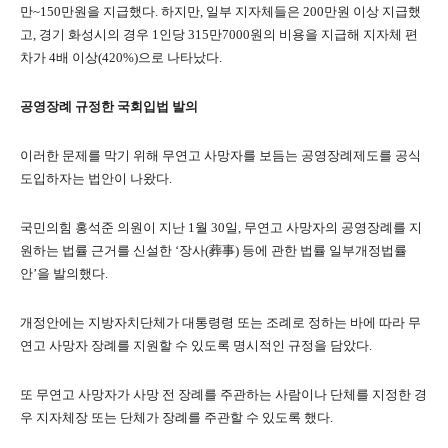
만
~150
만원을 지급했다
.
하지만
,
일부 지자체들은
200
만원 이상 지급했
고
,
경기 화성시의 경우
1
인당
315
만
7000
원의 비용을 지급해 지자체 편
차가
4
배 이상
(420%)
으로 나타났다
.
공영장례 규정한 국회입법 발의
이러한 문제를 막기 위해 무연고 사망자를 보듬는 공영장례제도를 공식
도입하자는 법안이 나왔다
.
국민의힘 홍석준 의원이 지난
1
월
30
일
,
무연고 사망자의 공영장례를 지
원하는 법률 근거를 신설한
‘
장사
(
葬事
)
등에 관한 법률 일부개정법률
안
’
을 발의했다
.
개정안에는 지방자치단체가 대통령령 또는 조례로 정하는 바에 따라 무
연고 사망자 장례를 지원할 수 있도록 명시적인 규정을 담았다
.
또 무연고 사망자가 사망 전 장례를 주관하는 사람이나 단체를 지정한 경
우 지자체장 또는 단체가 장례를 주관할 수 있도록 했다
.