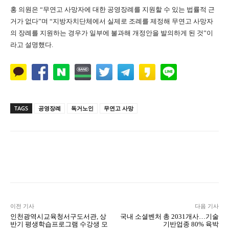
홍 의원은
“
무연고 사망자에 대한 공영장례를 지원할 수 있는 법률적 근
거가 없다
”
며
“
지방자치단체에서 실제로 조례를 제정해 무연고 사망자
의 장례를 지원하는 경우가 일부에 불과해 개정안을 발의하게 된 것
”
이
라고 설명했다
.
TAGS
공영장례
독거노인
무연고 사망
Naver
Facebook
Twitter
L
이전 기사
다음 기사
인천광역시교육청서구도서관, 상
국내 소셜벤처 총 2031개사…기술
반기 평생학습프로그램 수강생 모
기반업종 80% 육박