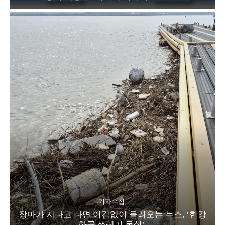
기자수첩
장마가 지나고 나면 어김없이 들려오는 뉴스, ‘한강
하구 쓰레기 몸살’.