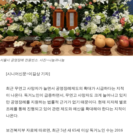
서울시 공영장례 전용빈소. 사진=나눔과나눔
[시니어신문=이길상 기자]
최근 무연고 사망자가 늘면서 공영장례제도의 확대가 시급하다는 지적
이 나온다
.
독거노인이 급증하면서
,
무연고 사망자도 크게 늘어나고 있지
만 공영장례를 지원하는 법률적 근거가 없기 때문이다
.
현재 지자체 별로
조례를 통해 진행되고 있어 관련 제도와 예산을 확대해야 한다는 지적이
나온다
.
보건복지부 자료에 따르면
,
최근
5
년 새
65
세 이상 독거노인 수는
2016