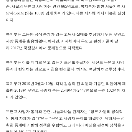
준
,
서울의 무연고 사망자는 연간
665
명으로
,
복지부가 밝힌 서울지역 사
망자
(561
명
)
와는
100
명 넘게 차이가 있다
.
다른 지자체 역시 비슷한 실정
이다
.
복지부는 그동안 공식 통계가 없는 고독사 실태를 추정하기 위해 무연고
사망 통계를 활용해왔다
.
하지만
,
지자체마다 무연고 판정 기준이 달
라
2017
년 국정감사에서 문제점으로 지적됐다
.
복지부는 이를 계기로 연고 없는 기초생활수급자의 시신도 무연고 사망
통계에 반영하는 것으로 지침을 변경했다
.
하지만 여전히 허점투성이다
.
복지부가
2019
년
3
월과
10
월
,
각각 김승희 전 의원과 기동민 의원에게 제
출한
2018
년 무연고 사망자 수는
2549
명과
2447
명으로 무려
102
명의 차
이가 있었다
.
무연고 사망자 통계와 관련
,
나눔과나눔 관계자는
“
정부 차원의 공식적
인 통계 자체가 없다
”
면서
“
무연고 사망자 문제를 해결하기 위해서는 정
확한 통계에 기반해 정책을 수립하고 그에 따라 예산을 편성해 정책을 시
행해야 한다
”
고 강조했다
.