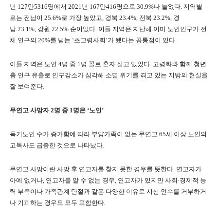
년
127
만
5316
명에서
2021
년
167
만
416
명으로
30.9%
나 늘었다
.
지역별
로는 전남이
25.6%
로 가장 높았고
,
경북
23.4%,
전북
23.2%,
경
남
23.1%,
강원
22.5%
순이었다
.
이들 지역은 지난해 이미 노인인구가 전
체 인구의
20%
를 넘는
‘
초고령사회
’
가 됐다는 공통점이 있다
.
이들 지역은 노인
4
명 중
1
명 꼴로 혼자 살고 있었다
.
고령화와 함께 청년
층 인구 유출로 인구감소가 심각해 소멸 위기를 겪고 있는 지방의 현실을
잘 보여준다
.
무연고 사망자
2
명 중
1
명은
‘
노인
’
독거노인 수가 증가함에 따라 부양가족이 없는 무연고
65
세 이상 노인의
고독사도 급증한 것으로 나타났다
.
무연고 사망이란 사망 후 연고자를 찾지 못한 경우를 뜻한다
.
연고자가
아예 없거나
,
연고자를 알 수 없는 경우
,
연고자가 있지만 사회
·
경제적 능
력 부족이나 가족관계 단절과 같은 다양한 이유로 시신 인수를 거부하거
나 기피하는 경우도 모두 포함한다
.