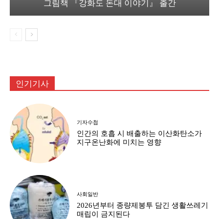
그림책 『강화도 돈대 이야기』 출간
인기기사
기자수첩
인간의 호흡 시 배출하는 이산화탄소가
지구온난화에 미치는 영향
사회일반
2026년부터 종량제봉투 담긴 생활쓰레기
매립이 금지된다