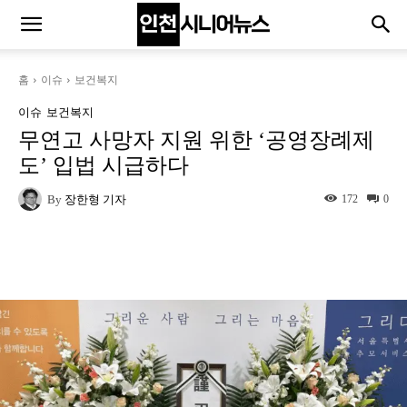
홈
이슈
보건복지
이슈
보건복지
무연고 사망자 지원 위한 ‘공영장례제
도’ 입법 시급하다
By
장한형 기자
172
0
Naver
Facebook
Twitter
L