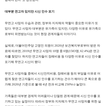
대부분 연고자 있지만 시신 인수 포기
무연고 사망자 수습과 관련
,
정부와 지자체의 역할이 중요한 이유가 또
있다
.
무연고 사망자 대부분은 유가족이 있지만
,
다양한 이유로 유가족으
로부터 외면받는다는 것이 현장 관계자들의 이야기다
.
실제로
,
더불어민주당 고영인 의원이
2020
년 보건복지부로부터 받은 자
료에 따르면
, 2019
년 무연고 사망자
10
명 중
6
명
(1583
명
, 62.4%)
은 연고
자를 찾았다
.
하지만 연고자들이 장례비용 등 다양한 이유로 시신 인수를
포기해 무연고 시신이 됐다
.
무연고 사망자들 중에서 시신안치비용
,
장례비용 등의 부담을 이유로 어
렵게 찾은 연고자들이 시신 인수를 포기하는 건수가 해마다 큰 폭으로 증
가해
2020
년 기준으로 볼 때
4
년 전과 비교해
250%
나 늘었다
.
가족들은 대부분 경제적 어려움이나 단절된 관계 때문에 시신 인수를 포
기하고 있는 실정이다
.
따라서 정부와 지자체가 무연고 사망자를 위한 실