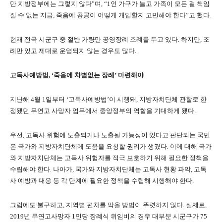
만 지방정부에는 그렇지 않다
”
며
, “1
인 가구가 늘고 가족이 모든 걸 책임
질 수 없는 지금
,
죽음에 공공이 어떻게 개입할지 고민해야 한다
”
고 했다
.
현재 전국 시군구 중 절반 가량만 공영장례 조례를 두고 있다
.
하지만
,
조
례만 있고 제대로 운영되지 않는 경우도 많다
.
고독사예방법
, ‘
죽음에 차별없는 장례
’
마련해야
지난해
4
월
1
일부터
‘
고독사예방법
’
이 시행돼
,
지방자치단체 관할로 한
정됐던 무연고 사망자 업무에서 중앙정부의 역할을 기대하게 됐다
.
우선
,
고독사 위험에 노출되거나 노출될 가능성이 있다고 판단되는 국민
은 국가와 지방자치단체에 도움을 요청할 권리가 생겼다
.
이에 대해 국가
와 지방자치단체는 고독사 위험자를 적극 보호하기 위해 필요한 정책을
수립해야 한다
.
나아가
,
국가와 지방자치단체는 고독사 현황 파악
,
고독
사 예방과 대응 등 각 단계에 필요한 정책을 수립해 시행해야 한다
.
그럼에도 불구하고
,
지역별 편차를 막을 방법이 뚜렷하지 않다
.
실제로
,
2019
년 무연고사망자
1
인당 장례식 위임비의 경우 대부분 시군구가
75