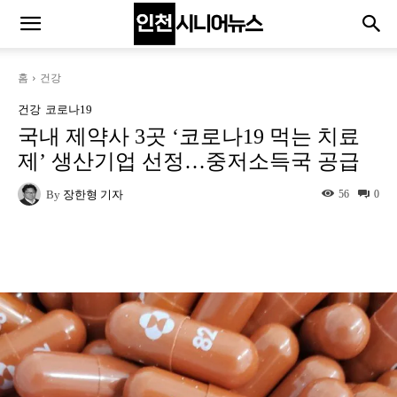
홈
건강
건강
코로나19
국내 제약사 3곳 ‘코로나19 먹는 치료
제’ 생산기업 선정…중저소득국 공급
By
장한형 기자
56
0
Naver
Facebook
Twitter
L