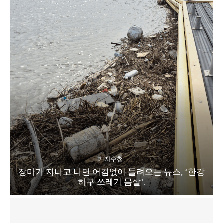
기자수첩
장마가 지나고 나면 어김없이 들려오는 뉴스, ‘한강
하구 쓰레기 몸살’.