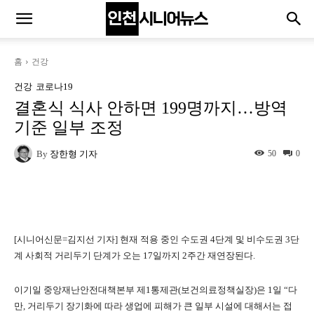
홈
건강
건강
코로나19
결혼식 식사 안하면 199명까지…방역
기준 일부 조정
By
장한형 기자
50
0
Naver
Facebook
Twitter
L
[시니어신문=김지선 기자] 현재 적용 중인 수도권 4단계 및 비수도권 3단
계 사회적 거리두기 단계가 오는 17일까지 2주간 재연장된다.
이기일 중앙재난안전대책본부 제1통제관(보건의료정책실장)은 1일 “다
만, 거리두기 장기화에 따라 생업에 피해가 큰 일부 시설에 대해서는 접