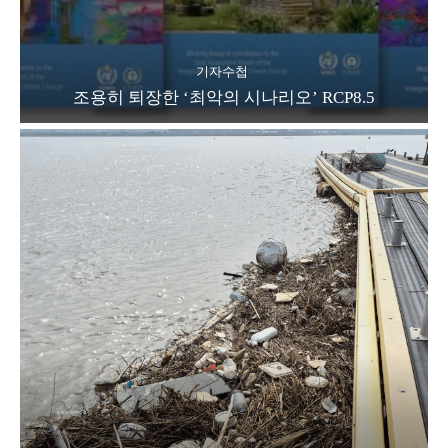
기자수첩
조용히 퇴장한 ‘최악의 시나리오’ RCP8.5