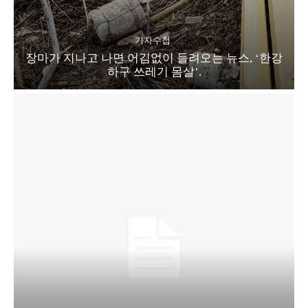
기자수첩
장마가 지나고 나면 어김없이 들려오는 뉴스, ‘한강
하구 쓰레기 몸살’.