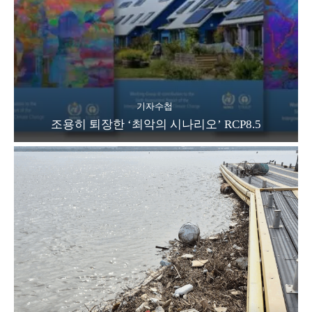
기자수첩
조용히 퇴장한 ‘최악의 시나리오’ RCP8.5