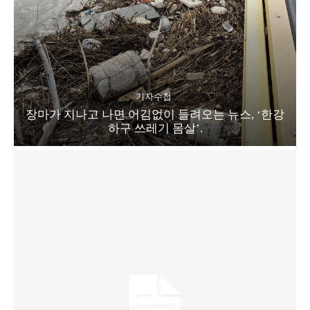
기자수첩
장마가 지나고 나면 어김없이 들려오는 뉴스, ‘한강
하구 쓰레기 몸살’.