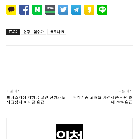
TAGS
건강보험수가
코로나19
Naver
Facebook
Twitter
L
이전 기사
다음 기사
보이스피싱 피해금 코인 전환돼도
취약계층 고효율 가전제품 사면 최
지급정지·피해금 환급
대 20% 환급