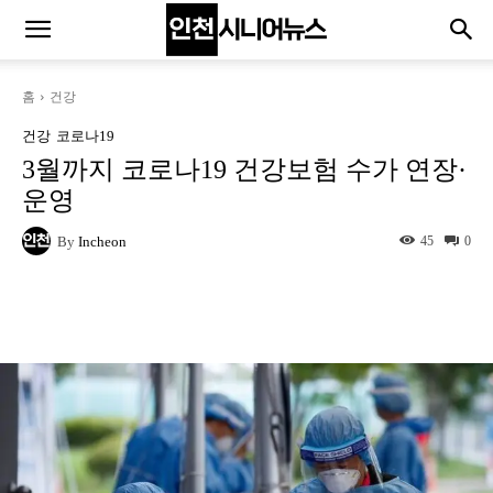
홈
건강
건강
코로나19
3월까지 코로나19 건강보험 수가 연장·
운영
By
Incheon
45
0
Naver
Facebook
Twitter
L