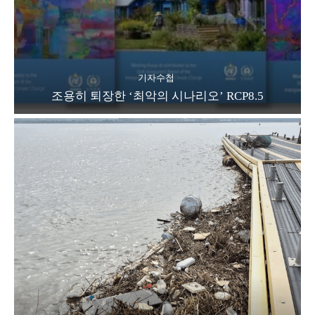
기자수첩
조용히 퇴장한 ‘최악의 시나리오’ RCP8.5