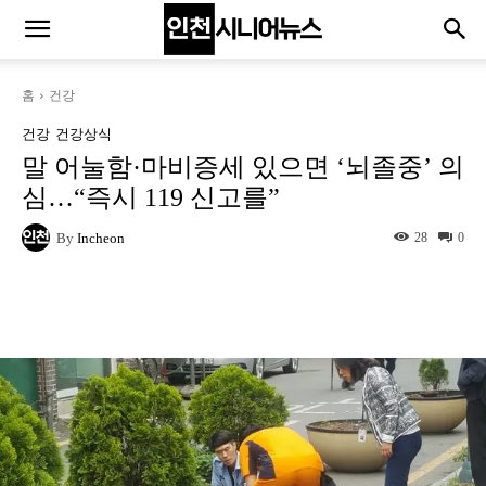
홈
건강
건강
건강상식
말 어눌함·마비증세 있으면 ‘뇌졸중’ 의
심…“즉시 119 신고를”
By
Incheon
28
0
Naver
Facebook
Twitter
L