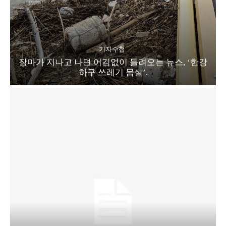
기자수첩
장마가 지나고 나면 어김없이 들려오는 뉴스, ‘한강
하구 쓰레기 몸살’.