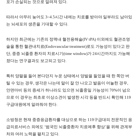
포가 손실되는 것으로 알려져 있다.
따라서 아무리 늦어도 3~4.5시간 내에는 치료를 받아야 일부라도 남아있
는 뇌세포의 생존을 기대할 수 있다.
하지만 최근에는 기존의 정맥내 혈전용해술(IV tPA) 이외에도 혈관조영
술을 통한 혈관내치료(Endovascular treatment)로도 가능성이 있다고 판
단, 중증 뇌졸중 환자의 치료시기(time window)가 24시간까지도 가능해
졌다는 연구결과도 보고되고 있다.
특히 양팔을 들어 본다던지 누운 상태에서 양발을 들었을 때 한 쪽만 버
틸 수 있는 경우, 생각은 나는데 말이 잘 안 나오고 발음이 어눌한 경우,
안면마비 등의 증세가 하나라도 있으면 뇌졸중일 가능성이 70%이 넘으
므로 이 경우는 최초로 이상소견이 발생한 시각 등을 반드시 확인해 119
구급대원에게 알려줘야 한다.
소방청은 현재 중증응급환자를 대상으로 하는 119구급대의 전문적인 응
급의료서비스 외에도 ‘범국민 뇌졸중환자 치료예후 향상’을 위해 관계부
처와 여러 노력을 펼치고 있다.