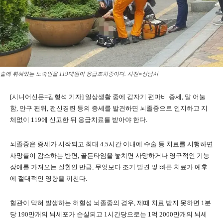
술에 취해있는 노숙인을 119대원이 응급조치중이다. 사진=성남시
[시니어신문=김형석 기자] 일상생활 중에 갑자기 편마비 증세, 말 어눌
함, 안구 편위, 전신경련 등의 증세를 발견하면 뇌졸중으로 인지하고 지
체없이 119에 신고한 뒤 응급치료를 받아야 한다.
뇌졸중은 증세가 시작되고 최대 4.5시간 이내에 수술 등 치료를 시행하면
사망률이 감소하는 반면, 골든타임을 놓치면 사망하거나 영구적인 기능
장애를 가져오는 질환인 만큼, 무엇보다 조기 발견 및 빠른 치료가 예후
에 절대적인 영향을 끼친다.
혈관이 막혀 발생하는 허혈성 뇌졸중의 경우, 제때 치료 받지 못하면 1분
당 190만개의 뇌세포가 손실되고 1시간당으로는 1억 2000만개의 뇌세