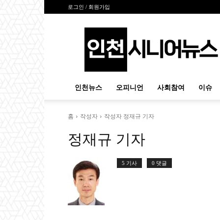
로그인 / 회원가입
인
천
시
니
어
뉴
인천뉴스
오피니언
사회참여
이슈
스
홈
작성자
작성자 정재규 기자
정재규 기자
5 기사
0 댓글