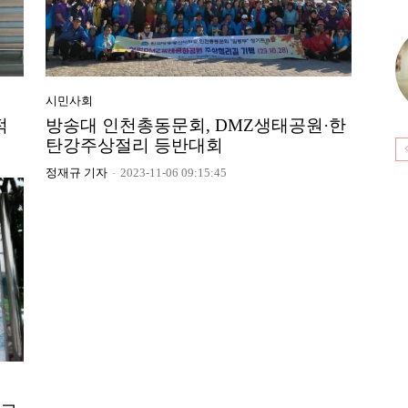
시민사회
적
방송대 인천총동문회, DMZ생태공원·한
탄강주상절리 등반대회
정재규 기자
-
2023-11-06 09:15:45