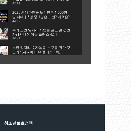
있는가? [시니어 이슈 플러스 5회]
42:38
2025년 대한민국 노인인구 1,000만
명 시대 | 5명 중 1명은 노인? 대책은?
[시니어 이슈 플러스 특집 대한노인
44:55
회]
누가 노인 일자리 사업을 끌고 갈 것인
가? [시니어 이슈 플러스 4회]
44:41
노인 일자리 숫자놀음, 누구를 위한 것
인가? [시니어 이슈 플러스 3회]
45:34
은퇴는 새로운 시작, 새로운 출발이다
[시니어 이슈 플러스 2회]
41:51
단순 갑질에 의한 자살인가?, 사회적
타살인가? [시니어 이슈 플러스 1회]
44:42
청소년보호정책